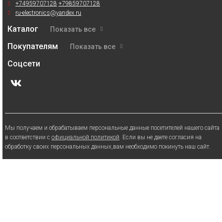
+74959707128
+79859707128
ru-electronics@yandex.ru
Каталог
Показать все
Покупателям
Показать все
Соцсети
Мы получаем и обрабатываем персональные данные посетителей нашего сайта
в соответствии с
официальной политикой
. Если вы не даете согласия на
обработку своих персональных данных,вам необходимо покинуть наш сайт.