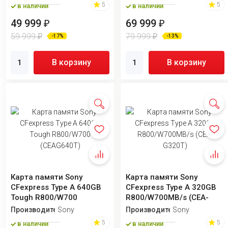
5
5
в наличии
в наличии
49 999
69 999
₽
₽
59 999
79 999
₽
₽
-17%
-13%
В корзину
В корзину
Карта памяти Sony
Карта памяти Sony
CFexpress Type A 640GB
CFexpress Type А 320GB
Tough R800/W700
R800/W700MB/s (CEA-
(CEAG640T)
G320T)
Производитель
Sony
Производитель
Sony
5
5
в наличии
в наличии