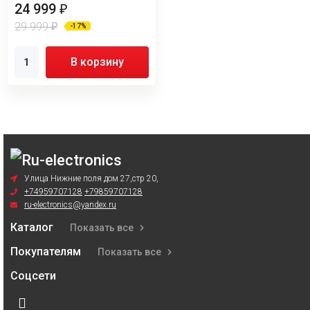
24 999
₽
29 999
₽
-17%
В корзину
Улица Нижние поля дом 27,стр 20,
+74959707128
+79859707128
ru-electronics@yandex.ru
Каталог
Показать все
Покупателям
Показать все
Соцсети