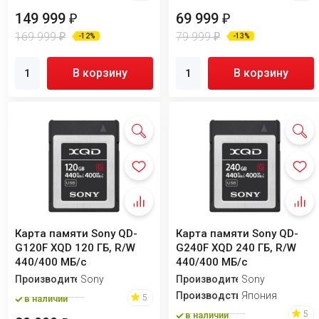
149 999
69 999
₽
₽
169 999
79 999
₽
₽
-12%
-13%
В корзину
В корзину
Карта памяти Sony QD-
Карта памяти Sony QD-
G120F XQD 120 ГБ, R/W
G240F XQD 240 ГБ, R/W
440/400 МБ/с
440/400 МБ/с
Производитель
Sony
Производитель
Sony
Производство
Япония
5
в наличии
5
в наличии