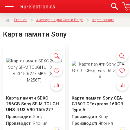
Ru-electronics
Главная
Аксессуары для Фото и Видео
Карта памяти
Карта памяти Sony
Карта памяти SDXC
Карта памяти Sony CEA-
256GB Sony SF-M TOUGH
G160T CFexpress 160GB
UHS-II U3 V90 150/277
Type A
MB/s (SF-M256T)
Производитель
Sony
Производитель
Sony
Производство
Япония
Производство
Япония