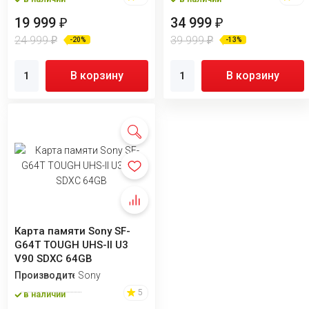
19 999
34 999
₽
₽
24 999
39 999
₽
₽
-20%
-13%
В корзину
В корзину
Карта памяти Sony SF-
G64T TOUGH UHS-II U3
V90 SDXC 64GB
Производитель
Sony
5
в наличии