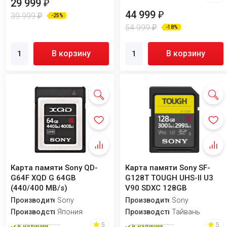
29 999
₽
44 999
₽
39 999
₽
-25%
54 999
₽
-18%
В корзину
В корзину
Карта памяти Sony QD-
Карта памяти Sony SF-
G64F XQD G 64GB
G128T TOUGH UHS-II U3
(440/400 MB/s)
V90 SDXC 128GB
Производитель
Sony
Производитель
Sony
Производство
Япония
Производство
Тайвань
5
5
в наличии
в наличии