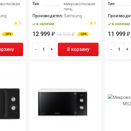
оволновая
Тип
микроволновая
Тип
печь
ung
Производитель
Samsung
Производи
5
5
в наличии
в наличии
12 999
11 999
₽
₽
16 999
₽
-20%
-24%
орзину
-
+
В корзину
-
+