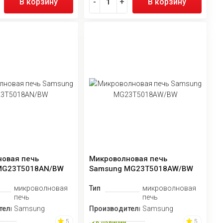
В корзину
-
+
В корзину
овая печь
Микроволновая печь
MG23T5018AN/BW
Samsung MG23T5018AW/BW
микроволновая
Тип
микроволновая
печь
печь
тель
Samsung
Производитель
Samsung
5
5
в наличии