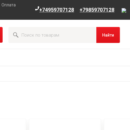
Оплата
+74959707128
+79859707128
Найти