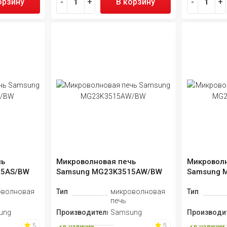
орзину
-
+
В корзину
-
+
чь
Микроволновая печь
Микроволн
15AS/BW
Samsung MG23K3515AW/BW
Samsung 
оволновая
Тип
микроволновая
Тип
печь
ung
Производитель
Samsung
Производи
5
5
в наличии
в наличии