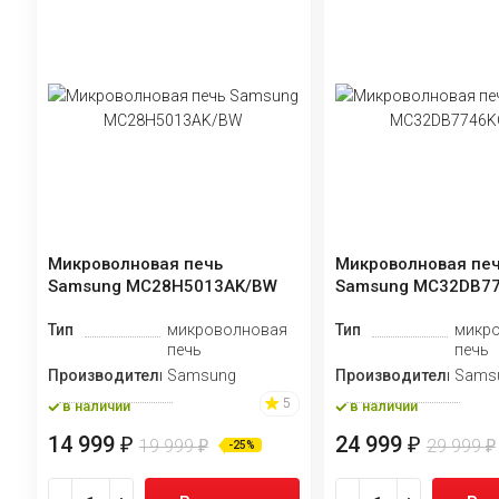
Микроволновая печь
Микроволновая пе
Samsung MC28H5013AK/BW
Samsung MC32DB7
Тип
микроволновая
Тип
микр
печь
печь
Производитель
Samsung
Производитель
Sams
5
в наличии
в наличии
14 999
24 999
₽
₽
19 999
29 999
₽
₽
-25%