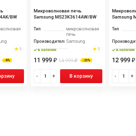
чь
Микроволновая печь
Микроволн
14AK/BW
Samsung MS23K3614AW/BW
Samsung 
оволновая
Тип
микроволновая
Тип
печь
ung
Производитель
Samsung
Производи
5
5
в наличии
в наличии
11 999
12 999
₽
₽
14 999
₽
-8%
-20%
орзину
-
+
В корзину
-
+