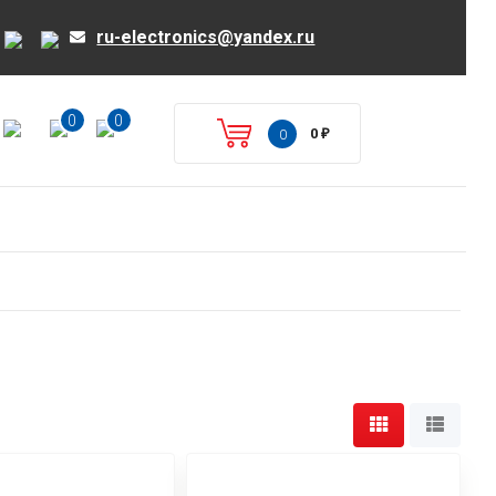
ru-electronics@yandex.ru
0
0
0
₽
0