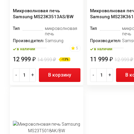
Микроволновая печь
Микроволновая пе
Samsung MS23K3513AS/BW
Samsung MS23K36
Тип
микроволновая
Тип
микр
печь
печь
Производитель
Samsung
Производитель
Sams
5
в наличии
в наличии
12 999
11 999
₽
₽
14 999
12 999
₽
₽
-13%
-
+
В корзину
-
+
В к