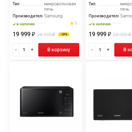
Тип
микроволновая
Тип
микр
печь
печь
Производитель
Samsung
Производитель
Sams
5
в наличии
в наличии
19 999
19 999
₽
₽
24 999
24 999
₽
₽
-20%
-
+
В корзину
-
+
В к