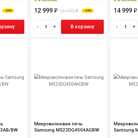
12 999
14 999
₽
₽
16 999
₽
-24%
-24%
орзину
-
+
В корзину
-
+
чь
Микроволновая печь
Микроволн
13AB/BW
Samsung MS23DG4504AGBW
Samsung 