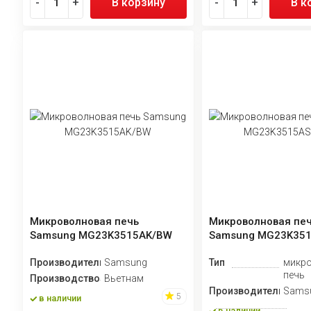
-
+
В корзину
-
+
В к
Микроволновая печь
Микроволновая пе
Samsung MG23K3515AK/BW
Samsung MG23K35
Производитель
Samsung
Тип
микр
печь
Производство
Вьетнам
Производитель
Sams
5
в наличии
в наличии