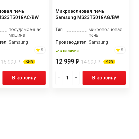
овая печь
Микроволновая печь
MS23T5018AC/BW
Samsung MS23T5018AG/BW
посудомоечная
Тип
микроволновая
машина
печь
тель
Samsung
Производитель
Samsung
5
5
в наличии
12 999
₽
16 999
14 999
₽
₽
-24%
-13%
В корзину
-
+
В корзину