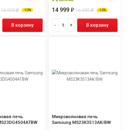
14 999
₽
16 999
16 999
₽
₽
-12%
-12%
В корзину
-
+
В корзину
овая печь
Микроволновая печь
MS23DG4504ATBW
Samsung MS23K3513AK/BW