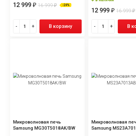
12 999
₽
16 999
₽
-24%
12 999
₽
16 999
₽
-
+
В корзину
-
+
В к
Микроволновая печь
Микроволновая пе
Samsung MG30T5018AK/BW
Samsung MS23A70