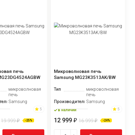
овая печь
Микроволновая печь
MG23DG4524AGBW
Samsung MG23K3513AK/BW
микроволновая
Тип
микроволновая
печь
печь
тель
Samsung
Производитель
Samsung
5
5
в наличии
12 999
₽
19 999
16 999
₽
₽
-25%
-24%