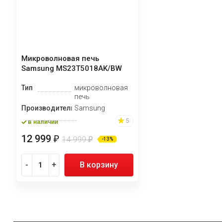
Микроволновая печь
Samsung MS23T5018AK/BW
Тип
микроволновая
печь
Производитель
Samsung
5
в наличии
12 999
₽
14 999
₽
-13%
-
+
В корзину