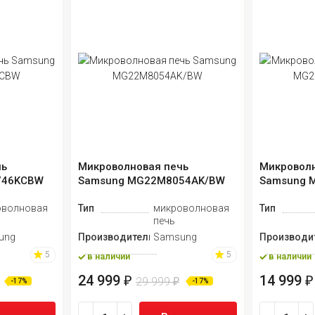
чь
Микроволновая печь
Микроволн
746KCBW
Samsung MG22M8054AK/BW
Samsung 
оволновая
Тип
микроволновая
Тип
печь
ung
Производитель
Samsung
Производи
5
5
в наличии
в наличии
24 999
14 999
₽
₽
29 999
₽
-17%
-17%