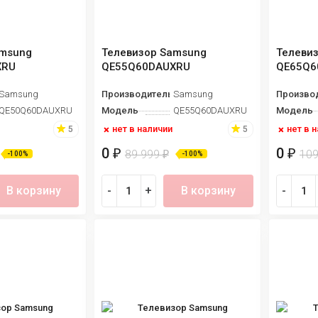
amsung
Телевизор Samsung
Телеви
XRU
QE55Q60DAUXRU
QE65Q6
Samsung
Производитель
Samsung
Произво
QE50Q60DAUXRU
Модель
QE55Q60DAUXRU
Модель
нет в наличии
нет в 
5
5
0
0
₽
₽
89 999
10
₽
-100%
-100%
В корзину
-
+
В корзину
-