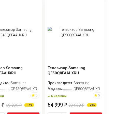
зор Samsung
Телевизор Samsung
FAAUXRU
QE50Q8FAAUXRU
дитель
Samsung
Производитель
Samsung
QE43Q8FAAUXRU
Модель
QE50Q8FAAUXRU
5
5
чии
в наличии
9
64 999
₽
₽
69 999
89 999
₽
₽
-14%
-28%