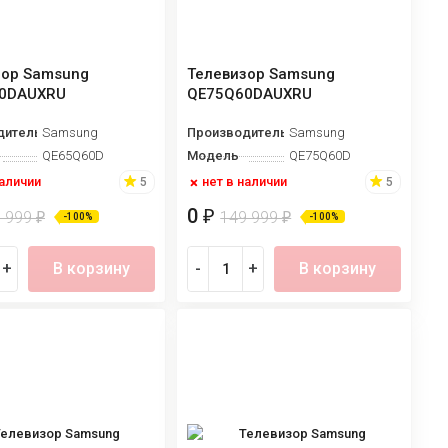
зор Samsung
Телевизор Samsung
0DAUXRU
QE75Q60DAUXRU
дитель
Samsung
Производитель
Samsung
QE65Q60D
Модель
QE75Q60D
наличии
нет в наличии
5
5
0
₽
9 999
149 999
₽
₽
-100%
-100%
+
В корзину
-
+
В корзину