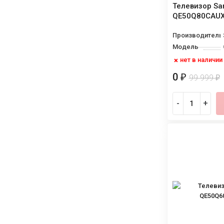
Телевизор S
QE50Q80CAU
Производитель
Модель
нет в наличии
0
₽
99 999
₽
-
+