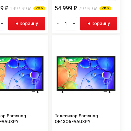
99
54 999
₽
₽
149 999
79 999
₽
₽
-20%
-31%
+
В корзину
-
+
В корзину
зор Samsung
Телевизор Samsung
FAAUXPY
QE43Q5FAAUXPY