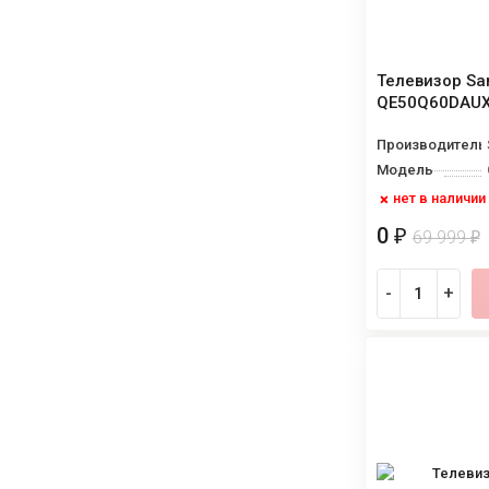
Телевизор S
QE50Q60DAU
Производитель
Модель
нет в наличии
0
₽
69 999
₽
-
+