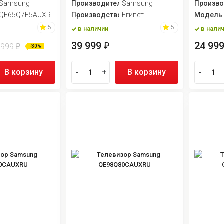
ь
Samsung
Производитель
Samsung
Произво
QE65Q7F5AUXRU
Производство
Египет
Модель
5
5
в наличии
в нали
39 999
24 99
₽
 999
₽
-30%
В корзину
-
+
В корзину
-