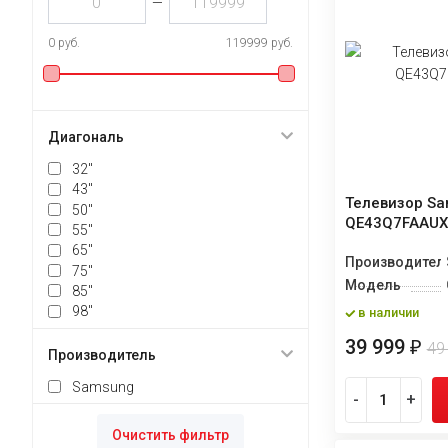
—
0 руб.
119999 руб.
Диагональ
32"
43"
Телевизор S
50"
QE43Q7FAAU
55"
65"
Производител
75"
Модель
85"
98"
в наличии
39 999
₽
49
Производитель
Samsung
-
+
Очистить фильтр