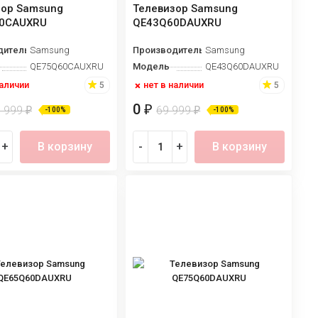
зор Samsung
Телевизор Samsung
0CAUXRU
QE43Q60DAUXRU
дитель
Samsung
Производитель
Samsung
QE75Q60CAUXRU
Модель
QE43Q60DAUXRU
наличии
нет в наличии
5
5
0
₽
9 999
69 999
₽
₽
-100%
-100%
+
В корзину
-
+
В корзину