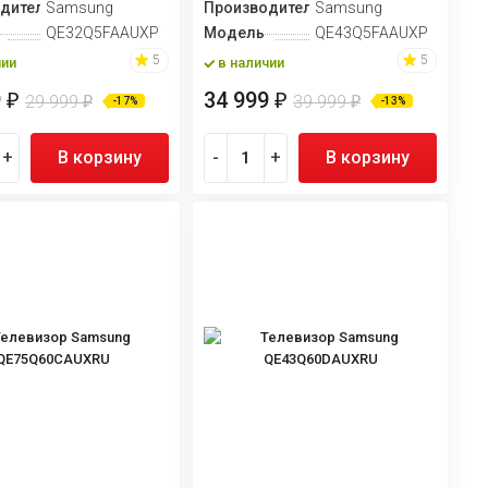
дитель
Samsung
Производитель
Samsung
QE32Q5FAAUXPY
Модель
QE43Q5FAAUXPY
5
5
чии
в наличии
9
34 999
₽
₽
29 999
39 999
₽
₽
-17%
-13%
+
В корзину
-
+
В корзину