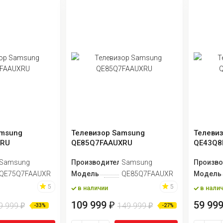
amsung
Телевизор Samsung
Телеви
XRU
QE85Q7FAAUXRU
QE43Q8
ь
Samsung
Производитель
Samsung
Произво
QE75Q7FAAUXRU
Модель
QE85Q7FAAUXRU
Модель
5
5
в наличии
в нали
109 999
59 99
₽
9 999
149 999
₽
₽
-33%
-27%