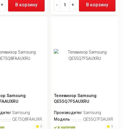
+
В корзину
-
+
В корзину
зор Samsung
Телевизор Samsung
FAAUXRU
QE55Q7F5AUXRU
дитель
Samsung
Производитель
Samsung
QE75Q8FAAUXRU
Модель
QE55Q7F5AUXRU
5
5
чии
в наличии