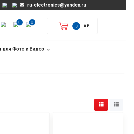
ru-electronics@yandex.ru
0
0
0
₽
0
 для Фото и Видео