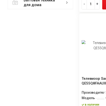
Бытовая техника
-
+
для дома
Телевизор S
QE55Q8FAAU
Производител
Модель
в наличии