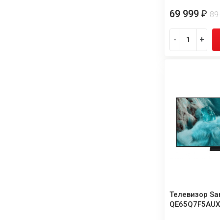
69 999
₽
89
-
+
Телевизор S
QE65Q7F5AU