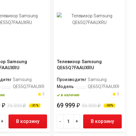
зор Samsung
Телевизор Samsung
FAAUXRU
QE65Q7FAAUXRU
дитель
Samsung
Производитель
Samsung
QE55Q7FAAUXRU
Модель
QE65Q7FAAUXRU
5
5
чии
в наличии
9
69 999
₽
₽
79 999
99 999
₽
₽
-31%
-30%
+
В корзину
-
+
В корзину