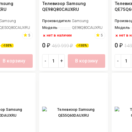
amsung
Телевизор Samsung
Телеви
XRU
QE98Q80CAUXRU
QE75Q6
Samsung
Производитель
Samsung
Произво
QE50Q80CAUXRU
Модель
QE98Q80CAUXRU
Модель
нет в наличии
нет в 
5
5
0
0
₽
₽
469 999
14
₽
-100%
-100%
В корзину
-
+
В корзину
-