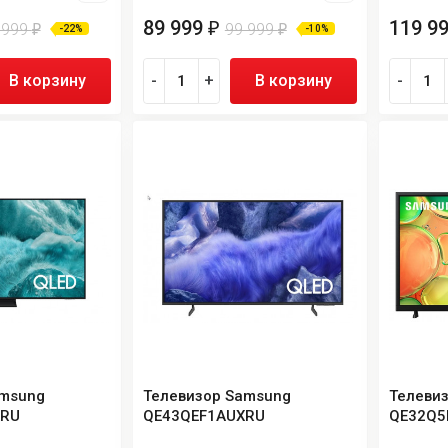
89 999
119 9
₽
 999
99 999
₽
₽
-22%
-10%
В корзину
-
+
В корзину
-
amsung
Телевизор Samsung
Телеви
XRU
QE43QEF1AUXRU
QE32Q5