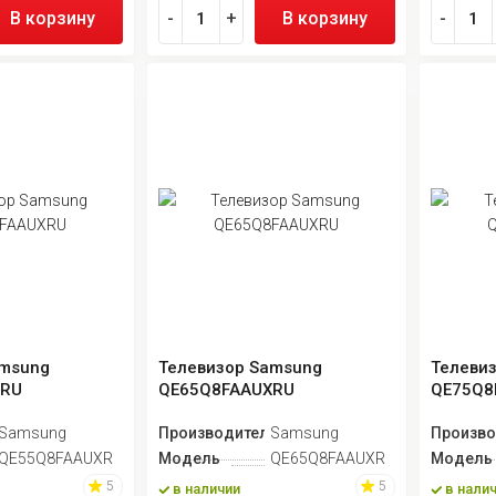
В корзину
-
+
В корзину
-
amsung
Телевизор Samsung
Телеви
XRU
QE65Q8FAAUXRU
QE75Q8
ь
Samsung
Производитель
Samsung
Произво
QE55Q8FAAUXRU
Модель
QE65Q8FAAUXRU
Модель
5
5
в наличии
в нали