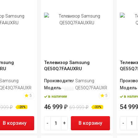
amsung
Телевизор Samsung
Телеви
XRU
QE50Q7FAAUXRU
QE55Q7
ь
Samsung
Производитель
Samsung
Произво
QE43Q7FAAUXRU
Модель
QE50Q7FAAUXRU
Модель
5
5
в наличии
в нали
46 999
54 99
₽
 999
69 999
₽
₽
-20%
-33%
В корзину
-
+
В корзину
-