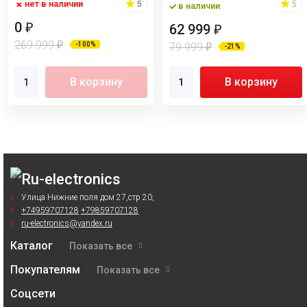
нет в наличии
5
5
в наличии
0
₽
62 999
₽
269 999
₽
79 999
-100%
₽
-21%
В корзину
В корзину
Улица Нижние поля дом 27,стр 20,
+74959707128
+79859707128
ru-electronics@yandex.ru
Каталог
Показать все
Покупателям
Показать все
Соцсети