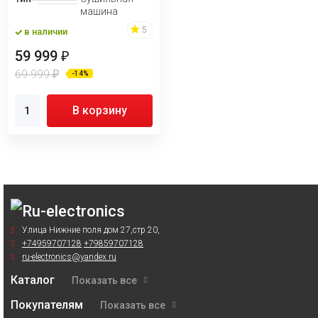
машина
5
в наличии
59 999
₽
69 999
₽
-14%
В корзину
Улица Нижние поля дом 27,стр 20,
+74959707128
+79859707128
ru-electronics@yandex.ru
Каталог
Показать все
Покупателям
Показать все