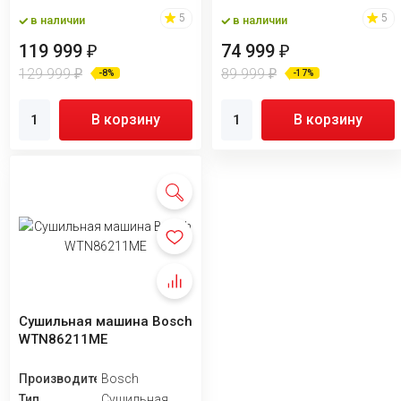
5
5
в наличии
в наличии
119 999
74 999
₽
₽
129 999
89 999
₽
₽
-8%
-17%
В корзину
В корзину
Сушильная машина Bosch
WTN86211ME
Производитель
Bosch
Тип
Сушильная