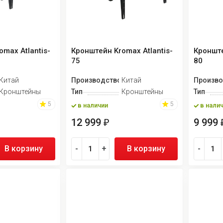
max Atlantis-
Кронштейн Kromax Atlantis-
Кронште
75
80
Китай
Производство
Китай
Произво
Кронштейны
Тип
Кронштейны
Тип
5
5
в наличии
в нали
12 999
9 999
₽
В корзину
-
+
В корзину
-