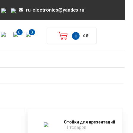
ru-electronics@yandex.ru
0
0
0
₽
0
Стойки для презентаций
11 товаров