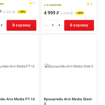
5
чии
5
в наличии
₽
6 999
₽
4 999
₽
-29%
6 999
₽
-29%
+
В корзину
-
+
В корзину
йн Arm Media PT-16
Кронштейн Arm Media Steel-
3