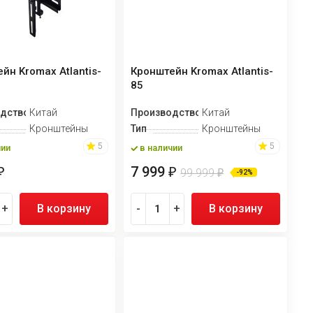
йн Kromax Atlantis-
Кронштейн Kromax Atlantis-
85
дство
Китай
Производство
Китай
Кронштейны
Тип
Кронштейны
5
5
чии
в наличии
7 999
₽
₽
99 999
₽
-92%
+
В корзину
-
+
В корзину