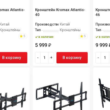
max Atlantis-
Кронштейн Kromax Atlantis-
Кронште
40
46
Китай
Производство
Китай
Произво
Кронштейны
Тип
Кронштейны
Тип
5
5
в наличии
в нали
5 999
9 999
₽
В корзину
-
+
В корзину
-