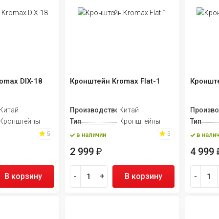
omax DIX-18
Кронштейн Kromax Flat-1
Кронште
Китай
Производство
Китай
Произво
Кронштейны
Тип
Кронштейны
Тип
5
5
в наличии
в нали
2 999
4 999
₽
В корзину
-
+
В корзину
-