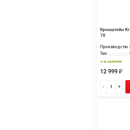
Кронштейн Kro
70
Производство
Тип
в наличии
12 999
₽
-
+