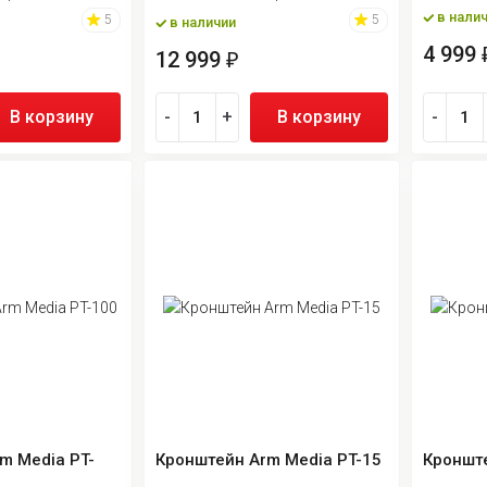
в нали
5
5
в наличии
4 999
12 999
₽
В корзину
-
+
В корзину
-
m Media PT-
Кронштейн Arm Media PT-15
Кронште