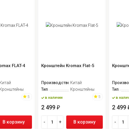
omax FLAT-4
Кронштейн Kromax Flat-5
Кронште
Китай
Производство
Китай
Произво
Кронштейны
Тип
Кронштейны
Тип
5
5
в наличии
в нали
2 499
2 499
₽
В корзину
-
+
В корзину
-