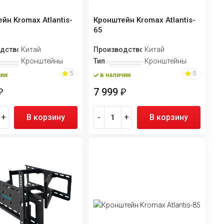
йн Kromax Atlantis-
Кронштейн Kromax Atlantis-
65
дство
Китай
Производство
Китай
Кронштейны
Тип
Кронштейны
5
5
чии
в наличии
7 999
₽
₽
+
В корзину
-
+
В корзину