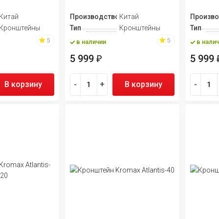
Китай
Производство
Китай
Произво
Кронштейны
Тип
Кронштейны
Тип
5
5
в наличии
в нали
5 999
5 999
₽
В корзину
-
+
В корзину
-