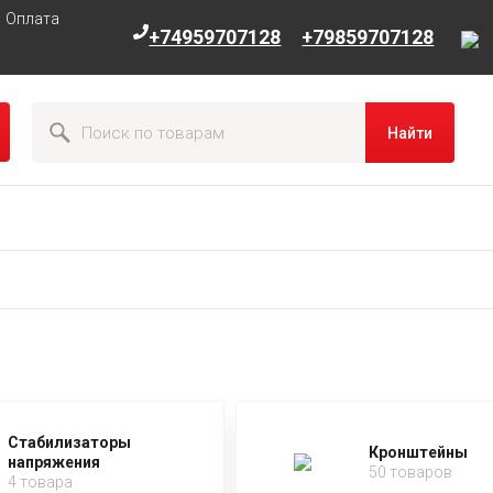
Оплата
+74959707128
+79859707128
Найти
Стабилизаторы
Кронштейны
напряжения
50 товаров
4 товара