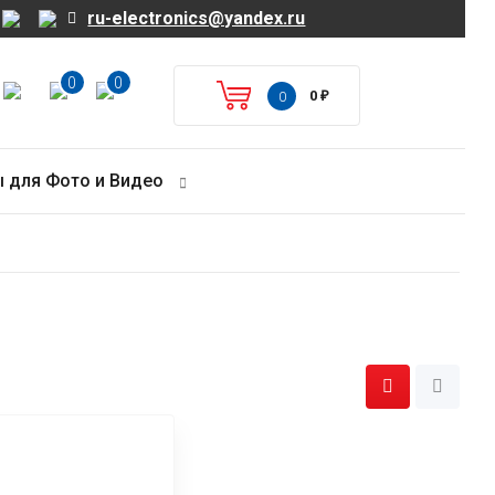
ru-electronics@yandex.ru
0
0
0
₽
0
 для Фото и Видео