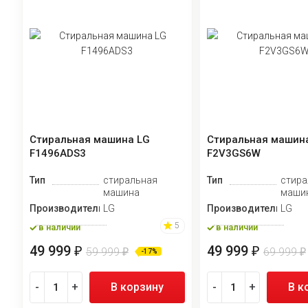
Стиральная машина LG
Стиральная машин
F1496ADS3
F2V3GS6W
Тип
стиральная
Тип
стира
машина
маши
Производитель
LG
Производитель
LG
5
в наличии
в наличии
49 999
49 999
₽
₽
59 999
69 999
₽
₽
-17%
-
+
В корзину
-
+
В к