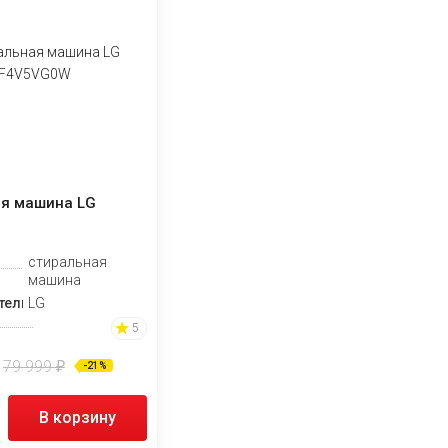
я машина LG
W
стиральная
машина
тель
LG
5
79 999
₽
-21%
В корзину