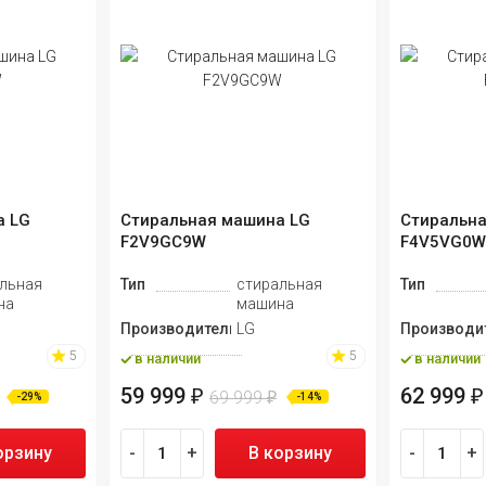
а LG
Стиральная машина LG
Стиральна
F2V9GC9W
F4V5VG0
льная
Тип
стиральная
Тип
на
машина
Производитель
LG
Производи
5
5
в наличии
в наличии
59 999
62 999
₽
₽
69 999
₽
-29%
-14%
орзину
-
+
В корзину
-
+