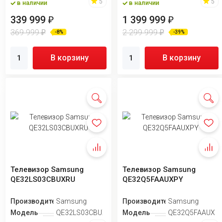
5
5
в наличии
в наличии
339 999
1 399 999
₽
₽
369 999
2 299 999
₽
₽
-8%
-39%
В корзину
В корзину
Телевизор Samsung
Телевизор Samsung
QE32LS03CBUXRU
QE32Q5FAAUXPY
Производитель
Samsung
Производитель
Samsung
Модель
QE32LS03CBUXRU
Модель
QE32Q5FAAUXP