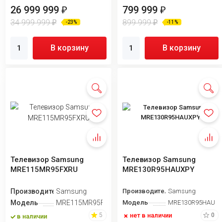
26 999 999
799 999
₽
₽
34 999 999
899 999
₽
₽
-23%
-11%
В корзину
В корзину
Телевизор Samsung
Телевизор Samsung
MRE115MR95FXRU
MRE130R95HAUXPY
Производитель
Samsung
Производитель
Samsung
Модель
MRE115MR95FXRU
Модель
MRE130R95HAUX
нет в наличии
5
0
в наличии