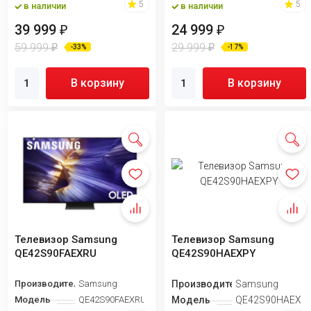
5
5
в наличии
в наличии
39 999
24 999
₽
₽
59 999
29 999
₽
₽
-33%
-17%
В корзину
В корзину
Телевизор Samsung
Телевизор Samsung
QE42S90FAEXRU
QE42S90HAEXPY
Производитель
Samsung
Производитель
Samsung
Модель
QE42S90FAEXRU
Модель
QE42S90HAEXP