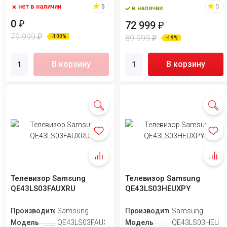
нет в наличии
5
5
в наличии
0
₽
72 999
₽
79 999
₽
89 999
-100%
₽
-19%
В корзину
В корзину
Телевизор Samsung
Телевизор Samsung
QE43LS03FAUXRU
QE43LS03HEUXPY
Производитель
Samsung
Производитель
Samsung
Модель
QE43LS03FAUXRU
Модель
QE43LS03HEUX