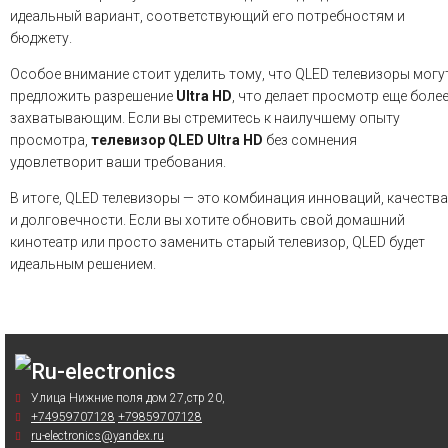
идеальный вариант, соответствующий его потребностям и
бюджету.
Особое внимание стоит уделить тому, что QLED телевизоры могу
предложить разрешение
Ultra HD
, что делает просмотр еще боле
захватывающим. Если вы стремитесь к наилучшему опыту
просмотра,
телевизор QLED Ultra HD
без сомнения
удовлетворит ваши требования.
В итоге, QLED телевизоры — это комбинация инноваций, качества
и долговечности. Если вы хотите обновить свой домашний
кинотеатр или просто заменить старый телевизор, QLED будет
идеальным решением.
Улица Нижние поля дом 27,стр 20,
+74959707128
+79859707128
ru-electronics@yandex.ru