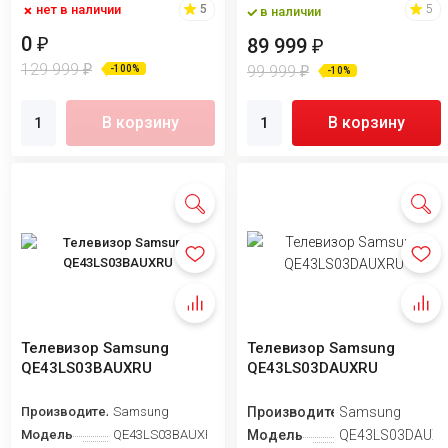
нет в наличии
5
5
в наличии
0
₽
89 999
₽
129 999
₽
99 999
-100%
₽
-10%
В корзину
В корзину
Телевизор Samsung
Телевизор Samsung
QE43LS03BAUXRU
QE43LS03DAUXRU
Производитель
Samsung
Производитель
Samsung
Модель
QE43LS03BAUXRU
Модель
QE43LS03DAUX