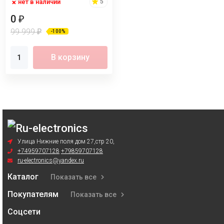
нет в наличии
5
0
₽
99 999
₽
-100%
В корзину
Улица Нижние поля дом 27,стр 20,
+74959707128
+79859707128
ru-electronics@yandex.ru
Каталог
Показать все
Покупателям
Показать все
Соцсети