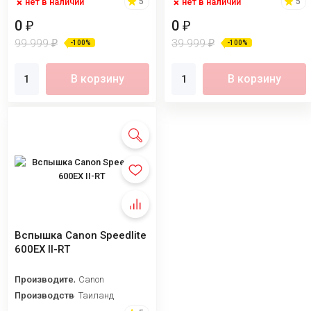
нет в наличии
нет в наличии
5
5
0
0
₽
₽
99 999
39 999
₽
₽
-100%
-100%
В корзину
В корзину
Вспышка Canon Speedlite
600EX II-RT
Производитель
Canon
Производство
Таиланд