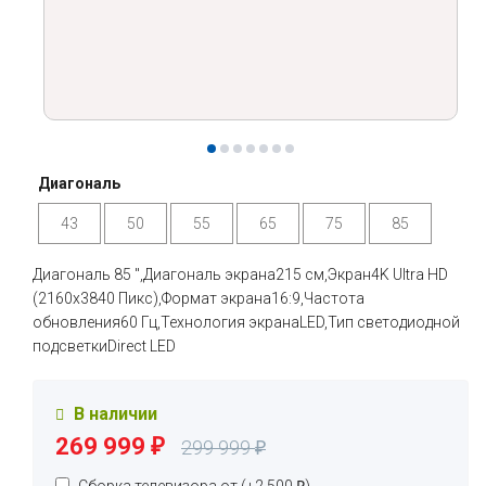
Диагональ
43
50
55
65
75
85
Диагональ 85 ",Диагональ экрана215 см,Экран4K Ultra HD
(2160x3840 Пикс),Формат экрана16:9,Частота
обновления60 Гц,Технология экранаLED,Тип светодиодной
подсветкиDirect LED
В наличии
269 999
₽
299 999
₽
Сборка телевизора от (+
2 500
₽
)