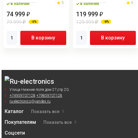
5
5
в наличии
в наличии
74 999
119 999
₽
₽
79 999
129 999
₽
₽
-6%
-8%
В корзину
В корзину
Улица Нижние поля дом 27,стр 20,
+74959707128
+79859707128
ru-electronics@yandex.ru
Каталог
Показать все
Покупателям
Показать все
Соцсети