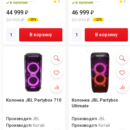
5
5
в наличии
в наличии
44 999
46 999
₽
₽
59 999
59 999
₽
₽
-25%
-22%
В корзину
В корзину
Колонка JBL Partybox 710
Колонка JBL Partybox
Ultimate
Производитель
JBL
Производитель
JBL
Производство
Китай
Производство
Китай