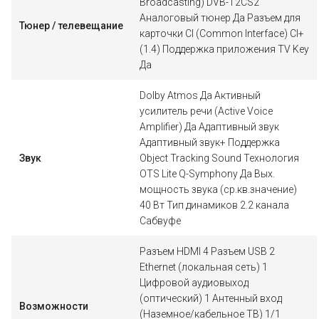
Broadcasting) DVB-T2CS2
Аналоговый тюнер Да Разъем для
Тюнер / телевещание
карточки CI (Common Interface) CI+
(1.4) Поддержка приложения TV Key
Да
Dolby Atmos Да Активный
усилитель речи (Active Voice
Amplifier) Да Адаптивный звук
Адаптивный звук+ Поддержка
Звук
Object Tracking Sound Технология
OTS Lite Q-Symphony Да Вых.
мощность звука (ср.кв.значение)
40 Вт Тип динамиков 2.2 канала
Сабвуфе
Разъем HDMI 4 Разъем USB 2
Ethernet (локальная сеть) 1
Цифровой аудиовыход
(оптический) 1 Антенный вход
Возможности
(Наземное/кабельное ТВ) 1/1