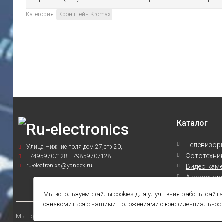
Категория:
Кронштейн Kromax
Каталог
Телевизор
Улица Нижние поля дом 27,стр 20,
Фототехни
+74959707128
+79859707128
ru-electronics@yandex.ru
Видео кам
Аксессуары
Аксессуары
Мы используем файлы cookies для улучшения работы сайта
ознакомиться с нашими Положениями о конфиденциальности
Мы получаем и обрабатываем персональные данные посетителей нашего сай