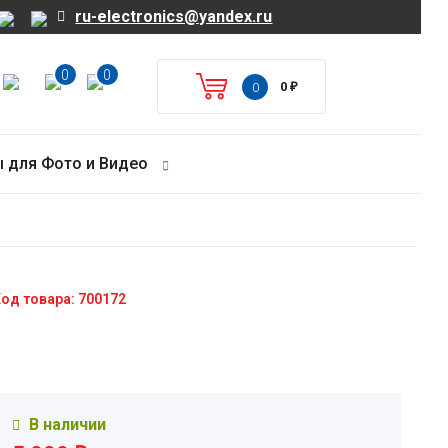
ru-electronics@yandex.ru
0
0
0
₽
0
 для Фото и Видео
од товара: 700172
В наличии