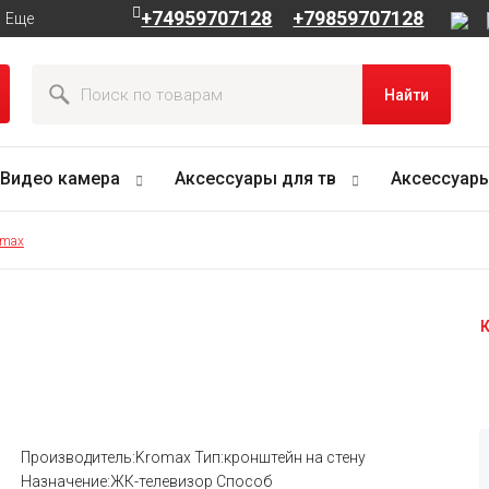
+74959707128
+79859707128
Еще
Найти
Видео камера
Аксессуары для тв
Аксессуары
omax
К
Производитель:Kromax Тип:кронштейн на стену
Назначение:ЖК-телевизор Способ