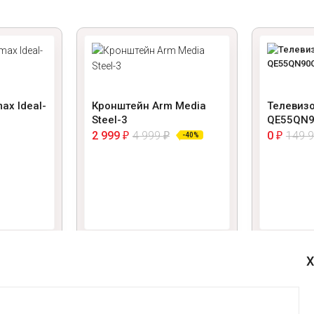
ax Ideal-
Кронштейн Arm Media
Телевиз
Steel-3
QE55QN
2 999
4 999
0
149 
₽
₽
₽
-40%
Х