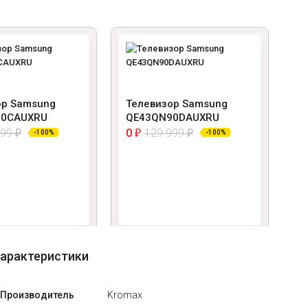
ор Samsung
Телевизор Samsung
Т
90CAUXRU
QE43QN90DAUXRU
Q
999
0
129 999
1
₽
₽
₽
-100%
-100%
-1
арактеристики
Производитель
Kromax