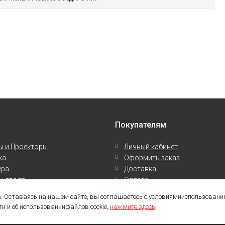
Покупателям
ы и Проекторы
Личный кабинет
ка
Оформить заказ
ера
Доставка
 для тв
Оплата
 для Фото и Видео
Контакты
. Оставаясь на нашем сайте, вы соглашаетесь с условиямииспользования
 и об использованиифайлов cookie,
нажмите здесь
.
та в соответствии с
официальной политикой
. Если вы не даете согласия на об