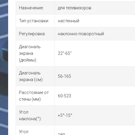
Назначение:
для телевизоров
Тип установки:
настенный
Регулировка:
наклонно-поворотный
Диагональ
экрана
22"-65"
(дюймы):
Диагональ
56-165
экрана (см):
Расстояние от
60-523
стены (мм):
Угол
+5°-15°
наклона(°):
Угол