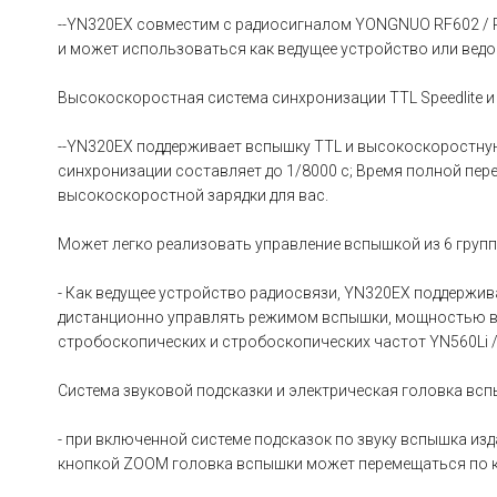
--YN320EX совместим с радиосигналом YONGNUO RF602 / 
и может использоваться как ведущее устройство или ведо
Высокоскоростная система синхронизации TTL Speedlite и
--YN320EX поддерживает вспышку TTL и высокоскоростну
синхронизации составляет до 1/8000 с; Время полной пере
высокоскоростной зарядки для вас.
Может легко реализовать управление вспышкой из 6 групп
- Как ведущее устройство радиосвязи, YN320EX поддержив
дистанционно управлять режимом вспышки, мощностью в
стробоскопических и стробоскопических частот YN560Li / Yn
Система звуковой подсказки и электрическая головка вс
- при включенной системе подсказок по звуку вспышка изд
кнопкой ZOOM головка вспышки может перемещаться по кру