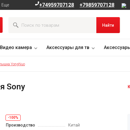
+74959707128
+79859707128
Еще
Найти
Видео камера
Аксессуары для тв
Аксессуары
пышка YongNuo
я Sony
К
-100%
Производство
Китай