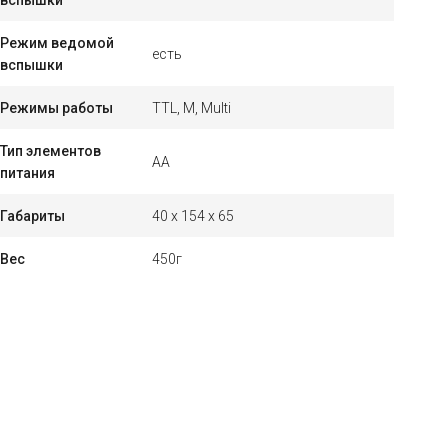
вспышки
Режим ведомой
есть
вспышки
Режимы работы
TTL, M, Multi
Тип элементов
АА
питания
Габариты
40 x 154 x 65
Вес
450г