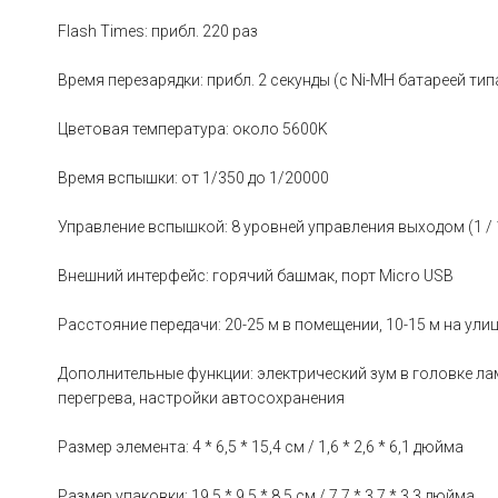
Flash Times: прибл. 220 раз
Время перезарядки: прибл. 2 секунды (с Ni-MH батареей тип
Цветовая температура: около 5600K
Время вспышки: от 1/350 до 1/20000
Управление вспышкой: 8 уровней управления выходом (1 / 1
Внешний интерфейс: горячий башмак, порт Micro USB
Расстояние передачи: 20-25 м в помещении, 10-15 м на ули
Дополнительные функции: электрический зум в головке ла
перегрева, настройки автосохранения
Размер элемента: 4 * 6,5 * 15,4 см / 1,6 * 2,6 * 6,1 дюйма
Размер упаковки: 19,5 * 9,5 * 8,5 см / 7,7 * 3,7 * 3,3 дюйма