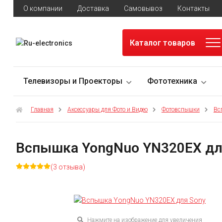
О компании
Доставка
Самовывоз
Контакты
Каталог товаров
Телевизоры и Проекторы
Фототехника
Главная
Аксессуары для Фото и Видео
Фотовспышки
Вс
Вспышка YongNuo YN320EX дл
(3 отзыва)
Нажмите на изображение для увеличения