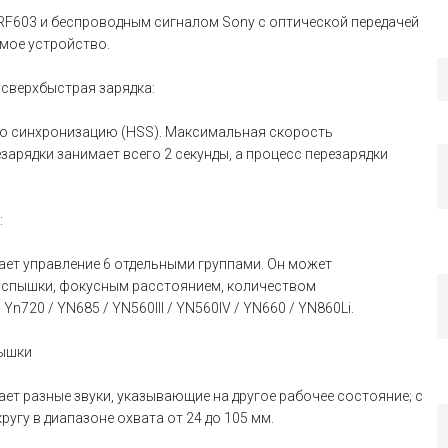
RF603 и беспроводным сигналом Sony с оптической передачей
мое устройство.
 сверхбыстрая зарядка:
ю синхронизацию (HSS). Максимальная скорость
зарядки занимает всего 2 секунды, а процесс перезарядки
:
ает управление 6 отдельными группами. Он может
спышки, фокусным расстоянием, количеством
720 / YN685 / YN560III / YN560IV / YN660 / YN860Li.
пышки
ает разные звуки, указывающие на другое рабочее состояние; с
гу в диапазоне охвата от 24 до 105 мм.