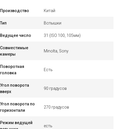
Производство
Китай
Тип
Вспышки
Ведущее число
31 (ISO 100, 105мм)
Совместимые
Minolta, Sony
камеры
Поворотная
Есть
головка
Угол поворота
90 градусов
вверх
Угол поворота по
270 градусов
горизонтали
Режим ведущей
есть