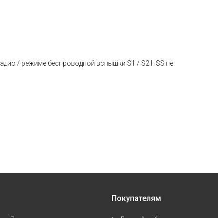
дио / режиме беспроводной вспышки S1 / S2 HSS не
Покупателям