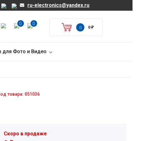
ru-electronics@yandex.ru
0
0
0
₽
0
 для Фото и Видео
од товара: 051036
Скоро в продаже