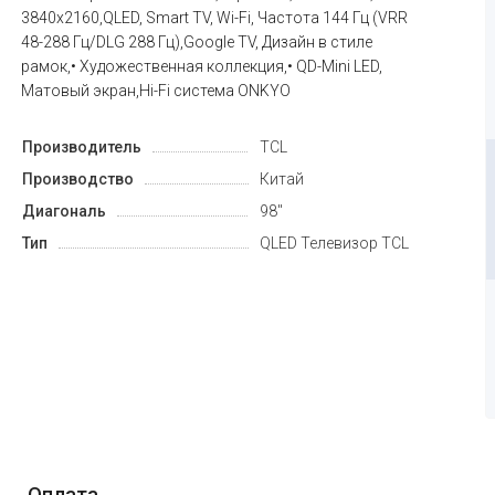
3840x2160,QLED, Smart TV, Wi-Fi, Частота 144 Гц (VRR
48-288 Гц/DLG 288 Гц),Google TV, Дизайн в стиле
рамок,• Художественная коллекция,• QD-Mini LED,
Матовый экран,Hi-Fi система ONKYO
Производитель
TCL
Производство
Китай
Диагональ
98"
Тип
QLED Телевизор TCL
Оплата