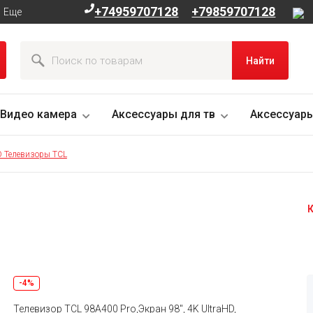
+74959707128
+79859707128
Еще
Найти
Видео камера
Аксессуары для тв
Аксессуары
 Телевизоры TCL
К
-4%
Телевизор TCL 98A400 Pro,Экран 98", 4K UltraHD,