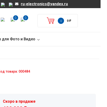
ru-electronics@yandex.ru
0
0
0
₽
0
 для Фото и Видео
од товара: 000484
Скоро в продаже