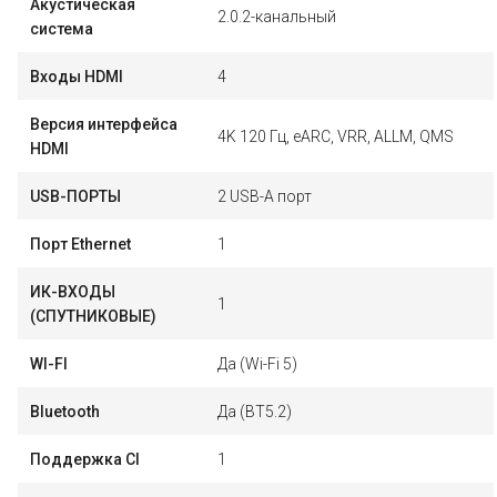
Акустическая
2.0.2-канальный
система
Входы HDMI
4
Версия интерфейса
4K 120 Гц, eARC, VRR, ALLM, QMS
HDMI
USB-ПОРТЫ
2 USB-A порт
Порт Ethernet
1
ИК-ВХОДЫ
1
(СПУТНИКОВЫЕ)
WI-FI
Да (Wi-Fi 5)
Bluetooth
Да (BT5.2)
Поддержка CI
1