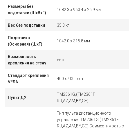
Размеры без
1682.3 x 960.4 x 26.9 мм
подставки (ШxВxГ)
Вес без подставки
35.3 кг
Подставка
1042.0 x 315.8 мм
(Основная) (ШxГ)
Возможность
есть
крепления на стену
Стандарт крепления
400 x 400 mm
VESA
TM2361G,(TM2361F
Пульт ДУ
RU,AZ,AM,BY,GE)
Тип пульта дистанционного
управления TM2361G,(TM2361F
RU,AZ,AM,BY,GE) Совместимость с