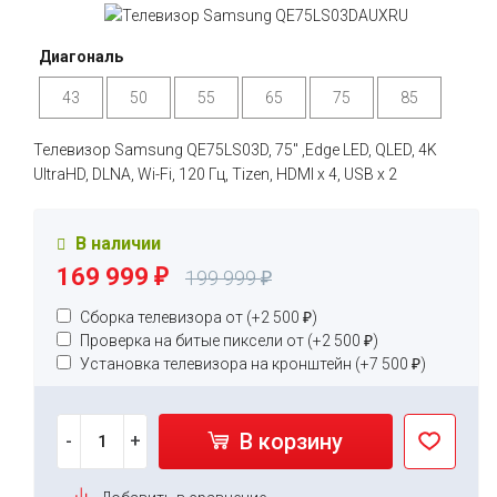
Диагональ
43
50
55
65
75
85
Телевизор Samsung QE75LS03D, 75" ,Edge LED, QLED, 4K
UltraHD, DLNA, Wi-Fi, 120 Гц, Tizen, HDMI х 4, USB х 2
В наличии
169 999
₽
199 999
₽
Сборка телевизора от (+
2 500
₽
)
Проверка на битые пиксели от (+
2 500
₽
)
Установка телевизора на кронштейн (+
7 500
₽
)
В корзину
-
+