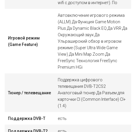
wifi с доступом в интернет). По
Автовключение игрового режима
(ALLM) Да Функция Game Motion
Plus Да Dynamic Black EQ Да VRR Да
Окружающий звук Да
Игровой режим
Ульраширокий обзор в игровом
(Game Feature)
режиме (Super Ultra Wide Game
View) Да Mini Map Zoom Да
FreeSync Технология FreeSync
Premium HGi
Поддержка цифрового
телевещания DVB-T2CS2
Тюнер / телевещание
Аналоговый тюнер Да Разъем для
карточки CI (Common Interface) CI+
(1.4)
Поддержка DVB-T
есть
Поддержка DVB-T2
есть