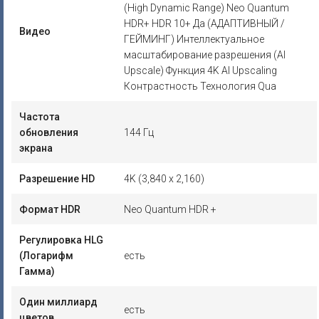
(High Dynamic Range) Neo Quantum
HDR+ HDR 10+ Да (АДАПТИВНЫЙ /
Видео
ГЕЙМИНГ) Интеллектуальное
масштабирование разрешения (AI
Upscale) Функция 4K AI Upscaling
Контрастность Технология Qua
Частота
обновления
144 Гц
экрана
Разрешение HD
4K (3,840 x 2,160)
Формат HDR
Neo Quantum HDR +
Регулировка HLG
(Логарифм
есть
Гамма)
Один миллиард
есть
цветов