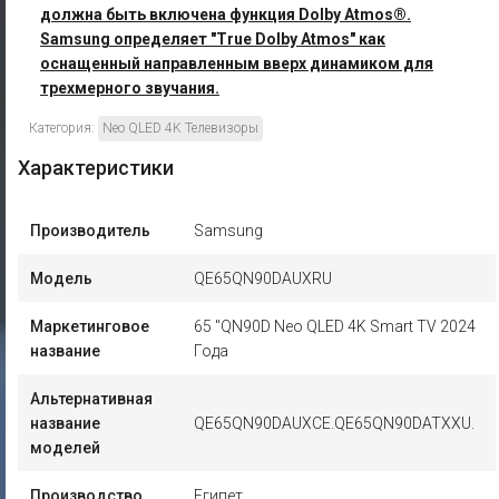
должна быть включена функция Dolby Atmos®.
Samsung определяет "True Dolby Atmos" как
оснащенный направленным вверх динамиком для
трехмерного звучания.
Категория:
Neo QLED 4K Телевизоры
Характеристики
Производитель
Samsung
Модель
QE65QN90DAUXRU
Маркетинговое
65 "QN90D Neo QLED 4K Smart TV 2024
название
Года
Альтернативная
название
QE65QN90DAUXCE.QE65QN90DATXXU.
моделей
Производство
Египет