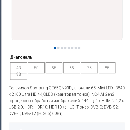
Диагональ
43
50
55
65
75
85
98
Телевизор Samsung QE65QN90D,дагонали 65, Mini LED , 3840
x 2160 Ultra HD 4K,QLED (квантовая точка), NQ4 AI Gen2
-процессор обработки изображений ,144 Гц, 4 x HDMI 2.1,2 x
USB 2.0, HDR; HDR10; HDR10 +; HLG, Тюнер: DVB-C; DVB-S2;
DVB-T; DVB-T2 (H. 265).60Вт,