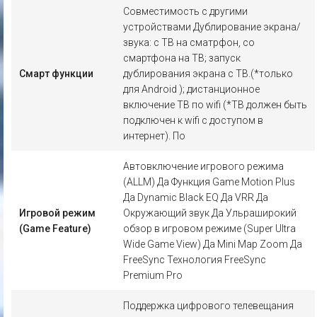
Совместимость с другими
устройствами Дублирование экрана/
звука: с ТВ на сматрфон, со
смартфона на ТВ; запуск
Смарт функции
дублирования экрана с ТВ.(*только
для Android ); дистанционное
включение ТВ по wifi (*ТВ должен быть
подключен к wifi с доступом в
интернет). По
Автовключение игрового режима
(ALLM) Да Функция Game Motion Plus
Да Dynamic Black EQ Да VRR Да
Игровой режим
Окружающий звук Да Ульраширокий
(Game Feature)
обзор в игровом режиме (Super Ultra
Wide Game View) Да Mini Map Zoom Да
FreeSync Технология FreeSync
Premium Pro
Поддержка цифрового телевещания