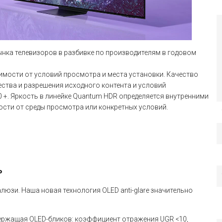
ынка телевизоров в разбивке по производителям в годовом
симости от условий просмотра и места установки. Качество
ства и разрешения исходного контента и условий
+. Яркость в линейке Quantum HDR определяется внутренними
ости от среды просмотра или конкретных условий.
ь
юзи. Наша новая технология OLED anti-glare значительно
держащая OLED-бликов: коэффициент отражения UGR <10,