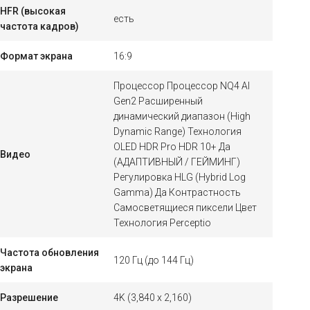
HFR (высокая
есть
частота кадров)
Формат экрана
16:9
Процессор Процессор NQ4 AI
Gen2 Расширенный
динамический диапазон (High
Dynamic Range) Технология
OLED HDR Pro HDR 10+ Да
Видео
(АДАПТИВНЫЙ / ГЕЙМИНГ)
Регулировка HLG (Hybrid Log
Gamma) Да Контрастность
Самосветящиеся пиксели Цвет
Технология Perceptio
Частота обновления
120 Гц (до 144 Гц)
экрана
Разрешение
4K (3,840 x 2,160)