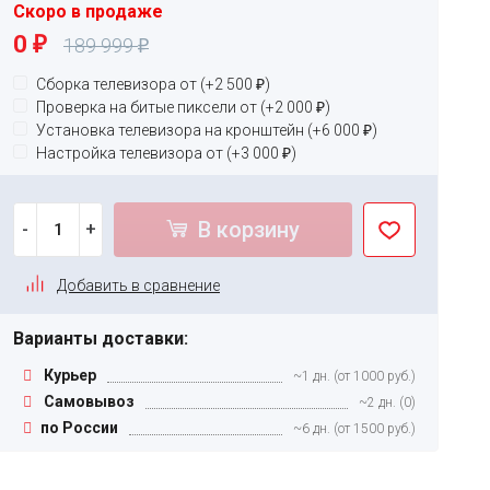
Скоро в продаже
0
189 999
₽
₽
Сборка телевизора от (+
2 500
)
₽
Проверка на битые пиксели от (+
2 000
)
₽
Установка телевизора на кронштейн (+
6 000
)
₽
Настройка телевизора от (+
3 000
)
₽
В корзину
-
+
Добавить в сравнение
Варианты доставки:
Курьер
~1 дн. (от 1000 руб.)
Самовывоз
~2 дн. (0)
по России
~6 дн. (от 1500 руб.)