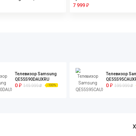
7 999
₽
Телевизор Samsung
Телевизор Sa
QE55S90DAUXRU
QE55S95CAUX
0
0
149 999
199 999
-100%
₽
₽
₽
₽
Х