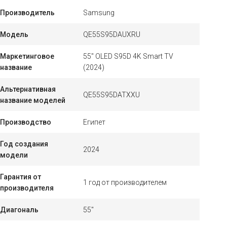
Производитель
Samsung
Модель
QE55S95DAUXRU
Маркетинговое
55" OLED S95D 4K Smart TV
название
(2024)
Альтернативная
QE55S95DATXXU
название моделей
Производство
Египет
Год создания
2024
модели
Гарантия от
1 год от производителем
производителя
Диагональ
55"