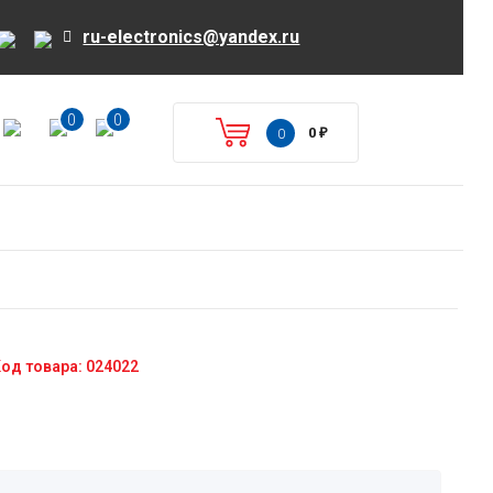
ru-electronics@yandex.ru
0
0
0
0
₽
од товара: 024022