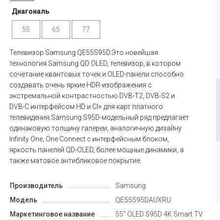
Диагональ
55
65
77
Телевизор Samsung QE55S95D.Это новейшая
технология Samsung QD OLED, телевизор, в котором
сочетание квантовых точек и OLED-панели способно
создавать очень яркие HDR-изображения с
экстремальной контрастностью.DVB-T2, DVB-S2 и
DVB-C интерфейсом HD и CI+ для карт платного
телевидения.Samsung S95D-модельный ряд предлагает
одинаковую толщину галереи, аналогичную дизайну
Infinity One, One Connect с интерфейсным блоком,
яркость панелей QD-OLED, более мощные динамики, а
также матовое антибликовое покрытие.
Производитель
Samsung
Модель
QE55S95DAUXRU
Маркетинговое название
55" OLED S95D 4K Smart TV