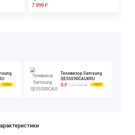
7 999
₽
msung
Телевизор Samsung
RU
QE55S90CAUXRU
0
149 999
-100%
-100%
₽
₽
арактеристики