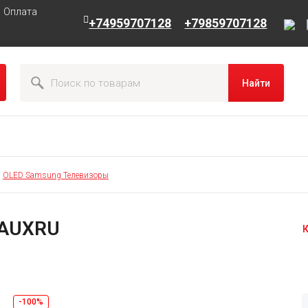
Оплата
+74959707128
+79859707128
Найти
OLED Samsung Телевизоры
DAUXRU
К
-100%