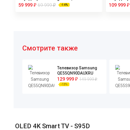
59 999
69 999
109 999
-14%
₽
₽
₽
Смотрите также
Телевизор Samsung
QE55QN90DAUXRU
129 999
149 999
₽
₽
-13%
OLED 4K Smart TV - S95D