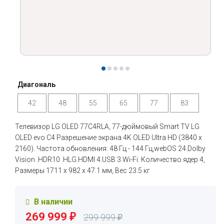
Диагональ
42
48
55
65
77
83
Телевизор LG OLED 77C4RLA, 77-дюймовый Smart TV LG
OLED evo C4 Разрешение экрана 4K OLED Ultra HD (3840 x
2160). Частота обновления: 48 Гц - 144 Гц,webOS 24.Dolby
Vision .HDR10 .HLG.HDMI 4.USB 3.Wi-Fi. Количество ядер 4,
Размеры 1711 x 982 x 47.1 мм, Вес 23.5 кг
В наличии
269 999
₽
299 999
₽