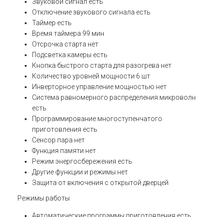
Звуковой сигнал
есть
Отключение звукового сигнала
есть
Таймер
есть
Время таймера
99 мин
Отсрочка старта
нет
Подсветка камеры
есть
Кнопка быстрого старта для разогрева
нет
Количество уровней мощности
6 шт
Инверторное управление мощностью
нет
Система равномерного распределения микроволн
есть
Программирование многоступенчатого
приготовления
есть
Сенсор пара
нет
Функция памяти
нет
Режим энергосбережения
есть
Другие функции и режимы
нет
Защита
от включения с открытой дверцей
Режимы работы
Автоматические программы приготовления
есть