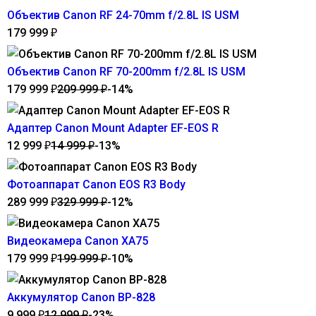
Объектив Canon RF 24-70mm f/2.8L IS USM
179 999
₽
Объектив Canon RF 70-200mm f/2.8L IS USM
179 999
209 999
-14%
₽
₽
Адаптер Canon Mount Adapter EF-EOS R
12 999
14 999
-13%
₽
₽
Фотоаппарат Canon EOS R3 Body
289 999
329 999
-12%
₽
₽
Видеокамера Canon XA75
179 999
199 999
-10%
₽
₽
Аккумулятор Canon BP-828
9 999
12 999
-23%
₽
₽