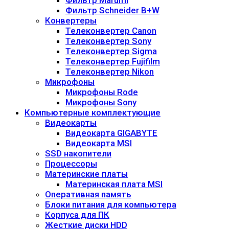
Фильтр Marumi
Фильтр Schneider B+W
Конвертеры
Телеконвертер Canon
Телеконвертер Sony
Телеконвертер Sigma
Телеконвертер Fujifilm
Телеконвертер Nikon
Микрофоны
Микрофоны Rode
Микрофоны Sony
Компьютерные комплектующие
Видеокарты
Видеокарта GIGABYTE
Видеокарта MSI
SSD накопители
Процессоры
Материнские платы
Материнская плата MSI
Оперативная память
Блоки питания для компьютера
Корпуса для ПК
Жесткие диски HDD