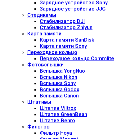
Зарядное устройство Sony
Зарядное устройство JJC
Стедикамы
Стабилизатор DJI
Стабилизатор Zhiyun
Карта памяти
Карта памяти SanDisk
Карта памяти Sony
Переходное кольцо
Переходное кольцо Commlite
Фотовспышки
Вспышка YongNuo
Вспышка Nikon
Вспышка Sony
Вспышка Godox
Вспышка Canon
Штативы
Штатив Viltrox
Штатив GreenBean
Штатив Benro
Фильтры
Фильтр Hoya