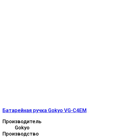
Батарейная ручка Gokyo VG-C4EM
Производитель
Gokyo
Производство