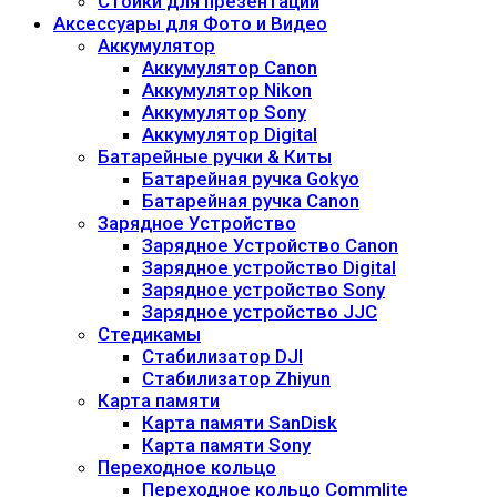
Стойки для презентаций
Аксессуары для Фото и Видео
Аккумулятор
Аккумулятор Canon
Аккумулятор Nikon
Аккумулятор Sony
Аккумулятор Digital
Батарейные ручки & Киты
Батарейная ручка Gokyo
Батарейная ручка Canon
Зарядное Устройство
Зарядное Устройство Canon
Зарядное устройство Digital
Зарядное устройство Sony
Зарядное устройство JJC
Стедикамы
Стабилизатор DJI
Стабилизатор Zhiyun
Карта памяти
Карта памяти SanDisk
Карта памяти Sony
Переходное кольцо
Переходное кольцо Commlite