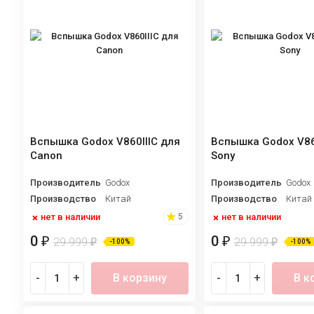
Вспышка Godox V860IIIC для
Вспышка Godox V86
Canon
Sony
Производитель
Godox
Производитель
Godox
Производство
Китай
Производство
Китай
нет в наличии
нет в наличии
5
0
0
₽
₽
29 999
29 999
₽
₽
-100%
-100%
-
+
В корзину
-
+
В к