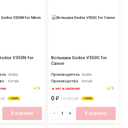
odox V350N for
Вспышка Godox V350C for
Canon
ель
Godox
Производитель
Godox
во
Китай
Производство
Китай
ичии
нет в наличии
5
5
0
₽
9
19 999
₽
₽
-100%
-100%
В корзину
-
+
В корзину