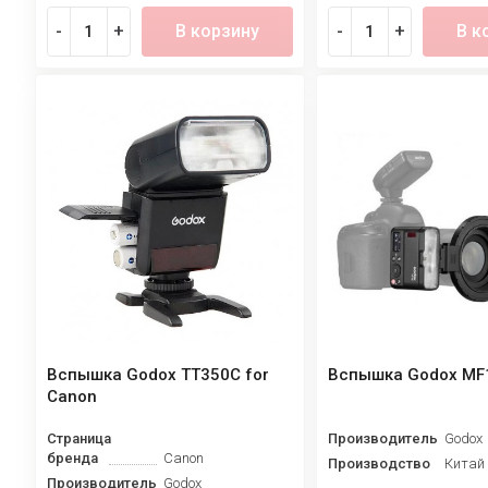
-
+
В корзину
-
+
В к
Вспышка Godox TT350C for
Вспышка Godox MF
Canon
Страница
Производитель
Godox
бренда
Canon
Производство
Китай
Производитель
Godox