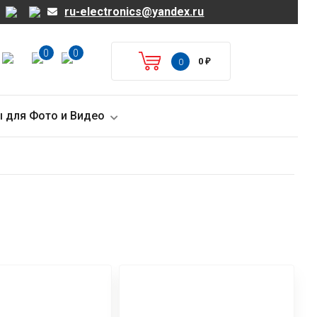
ru-electronics@yandex.ru
0
0
0
₽
0
 для Фото и Видео