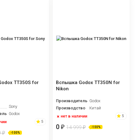
odox TT350S for
Вспышка Godox TT350N for
Nikon
Производитель
Godox
Sony
Производство
Китай
ель
Godox
нет в наличии
5
ичии
5
0
₽
14 999
₽
-100%
9
₽
-100%