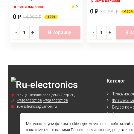
нет в наличии
нет в наличии
5
0
₽
39 999
₽
-100%
0
₽
14 999
₽
-100%
-
+
В корзину
-
+
В к
Каталог
Телевизор
Улица Нижние поля дом 27,стр 20,
Фототехни
+74959707128
+79859707128
ru-electronics@yandex.ru
Видео кам
Аксессуары
Аксессуары
Мы используем файлы cookies для улучшения работы сайта
ознакомиться с нашими Положениями о конфиденциальности