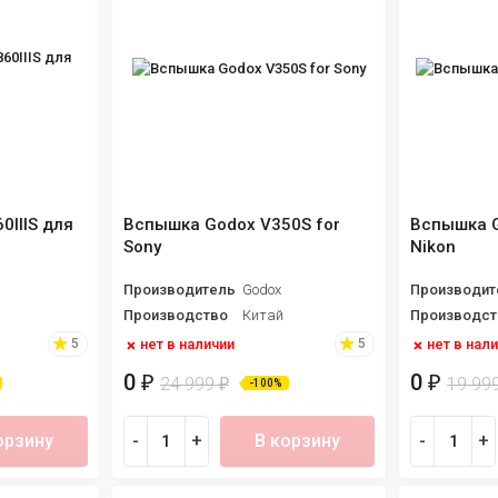
0IIIS для
Вспышка Godox V350S for
Вспышка G
Sony
Nikon
Производитель
Godox
Производит
Производство
Китай
Производст
нет в наличии
нет в нал
5
5
0
0
₽
₽
24 999
19 99
₽
-100%
орзину
-
+
В корзину
-
+