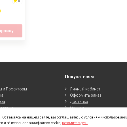
5
орзину
Покупателям
ы и Проекторы
Личный кабинет
ка
Оформить заказ
ера
Доставка
 для тв
Оплата
 для Фото и Видео
Контакты
. Оставаясь на нашем сайте, вы соглашаетесь с условиямииспользования
 и об использованиифайлов cookie,
нажмите здесь
.