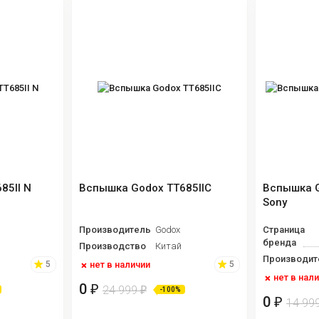
85II N
Вспышка Godox TT685IIC
Вспышка G
Sony
Производитель
Godox
Страница
бренда
Производство
Китай
Производит
нет в наличии
5
5
нет в нал
0
₽
24 999
₽
-100%
0
₽
14 99