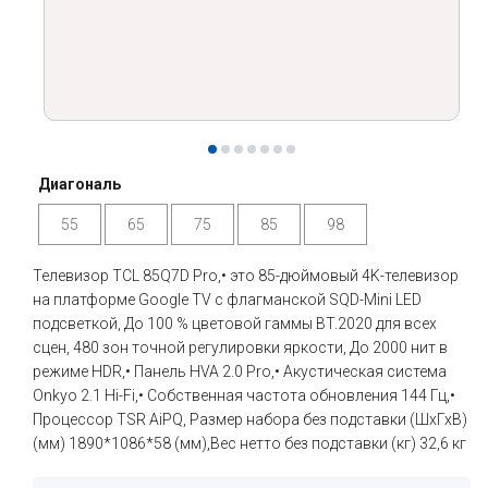
Диагональ
55
65
75
85
98
Телевизор TCL 85Q7D Pro,• это 85-дюймовый 4K-телевизор
на платформе Google TV с флагманской SQD-Mini LED
подсветкой, До 100 % цветовой гаммы BT.2020 для всех
сцен, 480 зон точной регулировки яркости, До 2000 нит в
режиме HDR,• Панель HVA 2.0 Pro,• Акустическая система
Onkyo 2.1 Hi-Fi,• Собственная частота обновления 144 Гц,•
Процессор TSR AiPQ, Размер набора без подставки (ШхГхВ)
(мм) 1890*1086*58 (мм),Вес нетто без подставки (кг) 32,6 кг