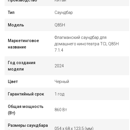
Тип
Саундбар
Модель
Q85H
Флагманский саундбар для
Маркетинговое
домашнего кинотеатра TCL Q85H
название
7.1.4
Год создания
2024
модели
Цвет
Черный
Гарантийный срок
1 год
Общая мощность
860 Вт
(Вт)
Размеры саундбара
054 x 68 x 123.5 (мм)