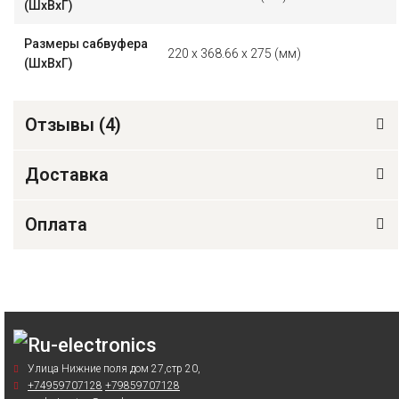
(ШxВxГ)
Размеры сабвуфера
220 x 368.66 x 275 (мм)
(ШхВхГ)
Отзывы (
4
)
Доставка
Оплата
Улица Нижние поля дом 27,стр 20,
+74959707128
+79859707128