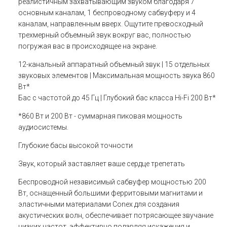
реалистичным захватывающим звуком благодаря 7
основным каналам, 1 беспроводному сабвуферу и 4
каналам, направленным вверх. Ощутите превосходный
трехмерный объемный звук вокруг вас, полностью
погружая вас в происходящее на экране.
12-канальный аппаратный объемный звук | 15 отдельных
звуковых элементов | Максимальная мощность звука 860
Вт*
Бас с частотой до 45 Гц | Глубокий бас класса Hi-Fi 200 Вт*
*860 Вт и 200 Вт - суммарная пиковая мощность
аудиосистемы.
Глубокие басы высокой точности
Звук, который заставляет ваше сердце трепетать
Беспроводной независимый сабвуфер мощностью 200
Вт, оснащенный большими ферритовыми магнитами и
эластичными материалами Conex для создания
акустических волн, обеспечивает потрясающее звучание
низких частот, эффективно подавляя искажения и