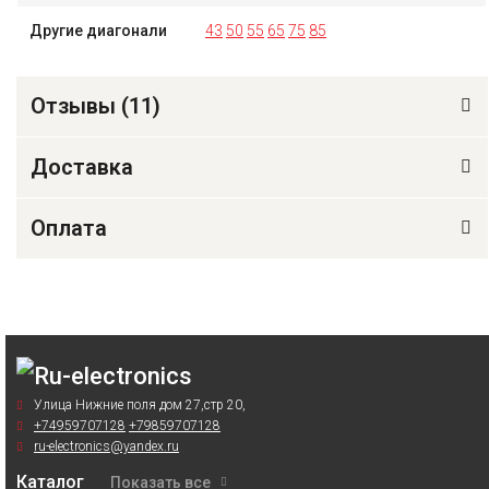
Другие диагонали
43
50
55
65
75
85
Отзывы (
11
)
Доставка
Оплата
Улица Нижние поля дом 27,стр 20,
+74959707128
+79859707128
ru-electronics@yandex.ru
Каталог
Показать все