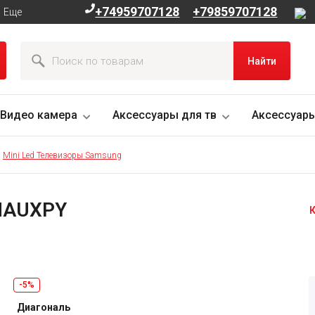
+74959707128
+79859707128
Еще
Найти
Видео камера
Аксессуары для тв
Аксессуары
Mini Led Телевизоры Samsung
HAUXPY
К
-5%
Диагональ