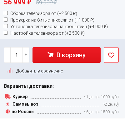
56 999
₽
59 999
₽
Сборка телевизора от (+
2 500
₽
)
Проверка на битые пиксели от (+
1 000
₽
)
Установка телевизора на кронштейн (+
4 000
₽
)
Настройка телевизора от (+
2 500
₽
)
В корзину
-
+
Добавить в сравнение
Варианты доставки:
Курьер
~1 дн. (от 1000 руб.)
Самовывоз
~2 дн. (0)
по России
~6 дн. (от 1500 руб.)