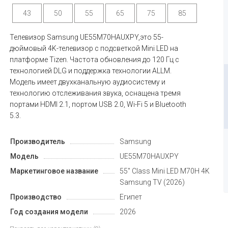
43
50
55
65
75
85
Телевизор Samsung UE55M70HAUXPY,это 55-
дюймовый 4K-телевизор с подсветкой Mini LED на
платформе Tizen. Частота обновления до 120 Гц с
технологией DLG и поддержка технологии ALLM.
Модель имеет двухканальную аудиосистему и
технологию отслеживания звука, оснащена тремя
портами HDMI 2.1, портом USB 2.0, Wi-Fi 5 и Bluetooth
5.3.
Производитель
Samsung
Модель
UE55M70HAUXPY
Маркетинговое название
55" Class Mini LED M70H 4K
Samsung TV (2026)
Производство
Египет
Год создания модели
2026