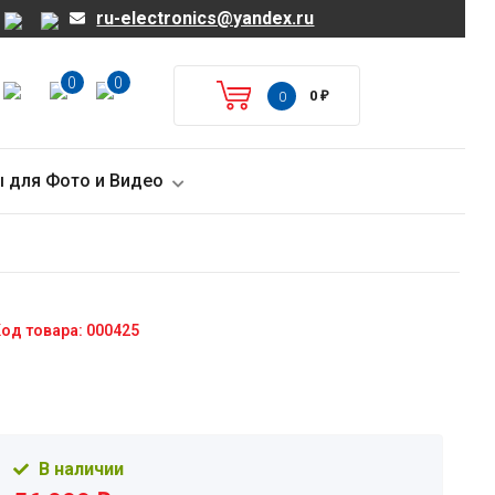
ru-electronics@yandex.ru
0
0
0
₽
0
 для Фото и Видео
од товара: 000425
В наличии