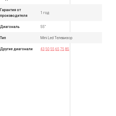
Гарантия от
1 год
производителя
Диагональ
55"
Тип
Mini Led Телевизор
Другие диагонали
43
50
55
65
75
85