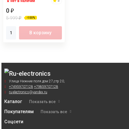
нет в наличии
5
0
₽
5 999
₽
-100%
В корзину
Улица Нижние поля дом 27,стр 20,
+74959707128
+79859707128
ru-electronics@yandex.ru
Каталог
Показать все
Покупателям
Показать все
Соцсети