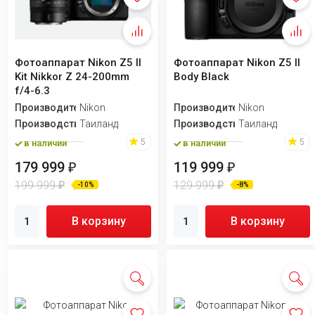
Фотоаппарат Nikon Z5 II
Фотоаппарат Nikon Z5 II
Kit Nikkor Z 24-200mm
Body Black
f/4-6.3
Производитель
Nikon
Производитель
Nikon
Производство
Таиланд
Производство
Таиланд
5
5
в наличии
в наличии
179 999
119 999
₽
₽
199 999
129 999
₽
₽
-10%
-8%
В корзину
В корзину