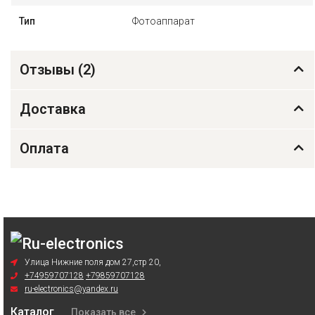
Тип
Фотоаппарат
Отзывы (
2
)
Доставка
Оплата
Улица Нижние поля дом 27,стр 20,
+74959707128
+79859707128
ru-electronics@yandex.ru
Каталог
Показать все