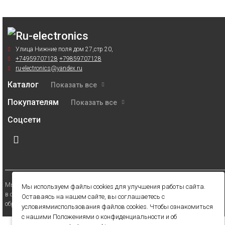
Улица Нижние поля дом 27,стр 20,
+74959707128
+79859707128
ru-electronics@yandex.ru
Каталог
Показать все
Покупателям
Показать все
Соцсети
Мы получаем и обрабатываем персональные данные посетителей нашего сайта
Мы используем файлы cookies для улучшения работы сайта.
в соответствии с
официальной политикой
. Если вы не даете согласия на
Оставаясь на нашем сайте, вы соглашаетесь с
обработку своих персональных данных,вам необходимо покинуть наш сайт.
условиямииспользования файлов cookies. Чтобы ознакомиться
с нашими Положениями о конфиденциальности и об