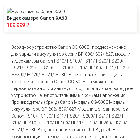
Видеокамера Canon XA60
109 999
₽
Зарядное устройство Canon CG-800E - предназначенно
для зарядки аакумулятор серии BP-808/ 809/ 827, модели
видеокамеры Canon FS10/ FS100/ FS11/ FS20/ FS200/
FS21/ FS22/ HF S10/ HF S100/ HF10/ HF100/ HF11/ HF20/
HF200/ HG20/ HG21/ HG30. За счет надежной защиты
которое встроено в Canon CG-800E вы можете не
переживать за свой аакумулятор, т. к она делает зарядное
устройство не чувствительным к скочкам напряжения.
Производитель (бренд) Canon Модель CG-800E Модель
аккумулятора BP-808/ 809/ 827 Модели фотоаппаратов
Canon FS10/ FS100/ FS11/ FS20/ FS200/ FS21/ FS22/ HF
S10/ HF S100/ HF10/ HF100/ HF11/ HF20/ HF200/ HG20/
HG21/ HG30 Входное напряжение от 110В до 240В
Комплектация Сетевой шнур в комплекте Цвет Черный