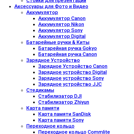
Стойки для презентаций
Аксессуары для Фото и Видео
Аккумулятор
Аккумулятор Canon
Аккумулятор Nikon
Аккумулятор Sony
Аккумулятор Digital
Батарейные ручки & Киты
Батарейная ручка Gokyo
Батарейная ручка Canon
Зарядное Устройство
Зарядное Устройство Canon
Зарядное устройство Digital
Зарядное устройство Sony
Зарядное устройство JJC
Стедикамы
Стабилизатор DJI
Стабилизатор Zhiyun
Карта памяти
Карта памяти SanDisk
Карта памяти Sony
Переходное кольцо
Переходное кольцо Commlite