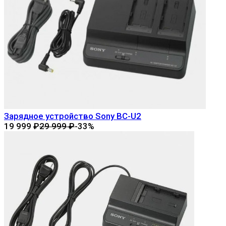
Зарядное устройство Sony BC-U2
19 999
₽
29 999
₽
-33%