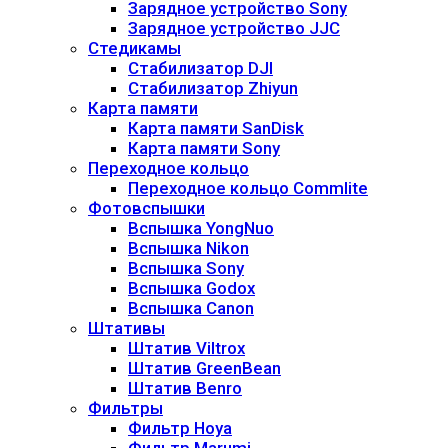
Зарядное устройство Sony
Зарядное устройство JJC
Стедикамы
Стабилизатор DJI
Стабилизатор Zhiyun
Карта памяти
Карта памяти SanDisk
Карта памяти Sony
Переходное кольцо
Переходное кольцо Commlite
Фотовспышки
Вспышка YongNuo
Вспышка Nikon
Вспышка Sony
Вспышка Godox
Вспышка Canon
Штативы
Штатив Viltrox
Штатив GreenBean
Штатив Benro
Фильтры
Фильтр Hoya