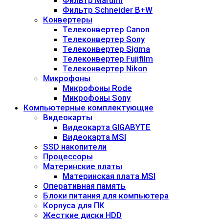
Фильтр Marumi
Фильтр Schneider B+W
Конвертеры
Телеконвертер Canon
Телеконвертер Sony
Телеконвертер Sigma
Телеконвертер Fujifilm
Телеконвертер Nikon
Микрофоны
Микрофоны Rode
Микрофоны Sony
Компьютерные комплектующие
Видеокарты
Видеокарта GIGABYTE
Видеокарта MSI
SSD накопители
Процессоры
Материнские платы
Материнская плата MSI
Оперативная память
Блоки питания для компьютера
Корпуса для ПК
Жесткие диски HDD