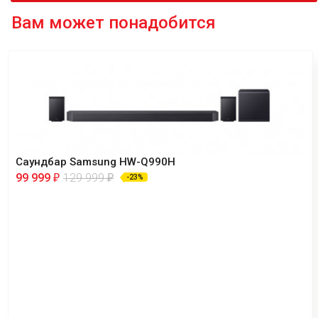
Вам может понадобится
Саундбар Samsung HW-Q990H
99 999
129 999
₽
₽
-23%