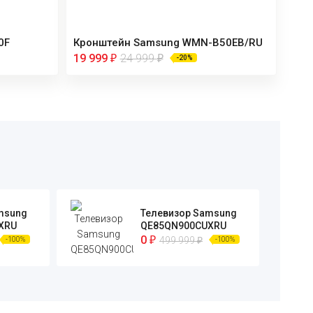
0F
Кронштейн Samsung WMN-B50EB/RU
19 999
24 999
₽
₽
-20%
msung
Телевизор Samsung
XRU
QE85QN900CUXRU
0
₽
499 999
₽
-100%
-100%