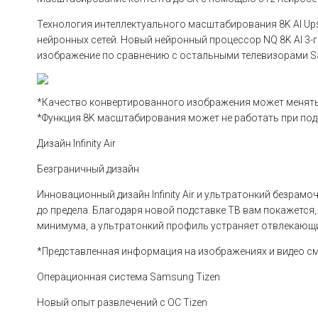
Технология интеллектуального масштабирования 8K AI Ups
нейронных сетей. Новый нейронный процессор NQ 8K AI 3-
изображение по сравнению с остальными телевизорами 
*Качество конвертированного изображения может менятьс
*Функция 8K масштабирования может не работать при подк
Дизайн Infinity Air
Безграничный дизайн
Инновационный дизайн Infinity Air и ультратонкий безрам
до предела. Благодаря новой подставке ТВ вам покажется,
минимума, а ультратонкий профиль устраняет отвлекающ
*Представленная информация на изображениях и видео см
Операционная система Samsung Tizen
Новый опыт развлечений с ОС Tizen