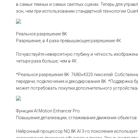
в самых темных и самых светлых сценах. Теперь для управ
зон, чем при использовании стандартной технологии Quant
Реальное разрешение 8K
Разрешение, в 4 раза превышающее разрешение 4К
Почувствуйте невероятную глубину и чёткость изображени
четыре раза больше, чем в 4К.
*Реальное разрешение 8K: 7680×4320 пикселей. Собственн
передачи, подключения и декодирования 8K. *Поддержка б
может потребовать покупки дополнительного устройства/
Функция AI Motion Enhancer Pro
Повышение детализации, сглаживание движения объектов 
Нейронный процессор NQ 8K AI 3-го поколения использует
сглаживания движения объектов и текста. Это выводит п