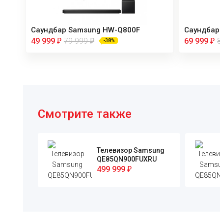
Саундбар Samsung HW-Q800F
Саундбар
49 999
79 999
69 999
₽
₽
₽
-38%
Смотрите также
Телевизор Samsung
QE85QN900FUXRU
499 999
₽