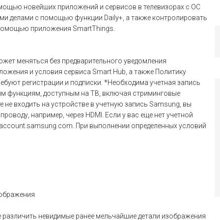
мощью новейших приложений и сервисов в телевизорах с ОС
ми делами с помощью функции Daily+, а также контролировать
 помощью приложения SmartThings.
может меняться без предварительного уведомления
ожения и условия сервиса Smart Hub, а также Политику
ебуют регистрации и подписки. *Необходима учетная запись
ым функциям, доступным на ТВ, включая стриминговые
е не входить на устройстве в учетную запись Samsung, вы
оводу, например, через HDMI. Если у вас еще нет учетной
://account.samsung.com. При выполнении определенных условий
зображения
е различить невидимые ранее мельчайшие детали изображения