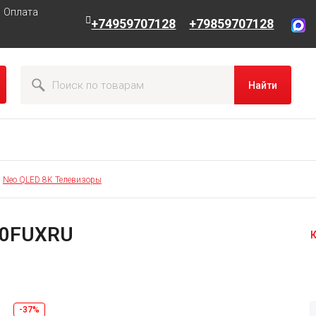
Оплата
+74959707128
+79859707128
Найти
Neo QLED 8K Телевизоры
90FUXRU
К
-37%