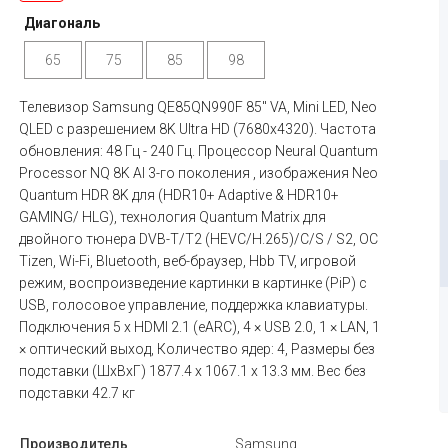
Диагональ
65
75
85
98
Телевизор Samsung QE85QN990F 85" VA, Mini LED, Neo
QLED с разрешением 8K Ultra HD (7680x4320). Частота
обновления: 48 Гц - 240 Гц. Процессор Neural Quantum
Processor NQ 8K AI 3-го поколения , изображения Neo
Quantum HDR 8K для (HDR10+ Adaptive & HDR10+
GAMING/ HLG), технология Quantum Matrix для
двойного тюнера DVB-T/T2 (HEVC/H.265)/C/S / S2, ОС
Tizen, Wi-Fi, Bluetooth, веб-браузер, Hbb TV, игровой
режим, воспроизведение картинки в картинке (PiP) с
USB, голосовое управление, поддержка клавиатуры.
Подключения 5 x HDMI 2.1 (eARC), 4 × USB 2.0, 1 × LAN, 1
× оптический выход, Количество ядер: 4, Размеры без
подставки (ШxВxГ) 1877.4 x 1067.1 x 13.3 мм. Вес без
подставки 42.7 кг
Производитель
Samsung