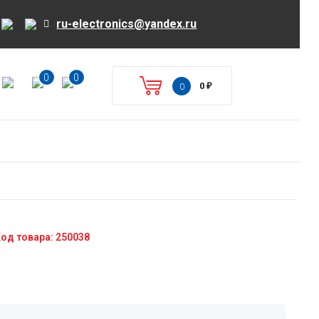
ru-electronics@yandex.ru
0
0
0
₽
0
од товара: 250038