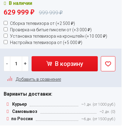
В наличии
629 999
₽
999 999
₽
Сборка телевизора от (+
2 500
₽
)
Проверка на битые пиксели от (+
3 000
₽
)
Установка телевизора на кронштейн (+
10 000
₽
)
Настройка телевизора от (+
5 000
₽
)
В корзину
-
+
Добавить в сравнение
Варианты доставки:
Курьер
~1 дн. (от 1000 руб.)
Самовывоз
~2 дн. (0)
по России
~6 дн. (от 1500 руб.)