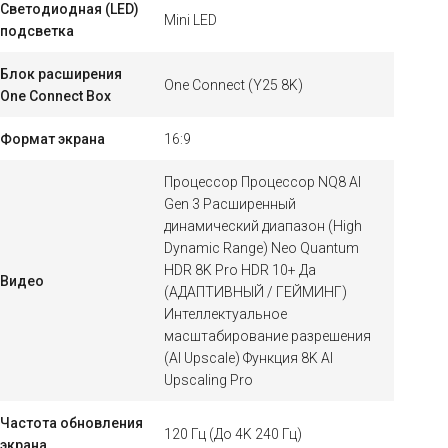
Светодиодная (LED)
Mini LED
подсветка
Блок расширения
One Connect (Y25 8K)
One Connect Box
Формат экрана
16:9
Процессор Процессор NQ8 AI
Gen 3 Расширенный
динамический диапазон (High
Dynamic Range) Neo Quantum
HDR 8K Pro HDR 10+ Да
Видео
(АДАПТИВНЫЙ / ГЕЙМИНГ)
Интеллектуальное
масштабирование разрешения
(AI Upscale) Функция 8K AI
Upscaling Pro
Частота обновления
120 Гц (До 4K 240 Гц)
экрана