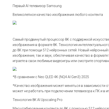
Первый AI телевизор Samsung
Великолепное качество изображения любого контента
Самый продвинутый процессор 8K с поддержкой искусстве
изображения в формате 8K. Технология интеллектуального
до 8К при помощи 512 нейронных сетей. Новый нейронный 
изображение, так и звук, обеспечивая качество в формате 
играете в свои любимые видеоигры или смотрите спортив
*В сравнении с Neo QLED 4K (NQ4 AI Gen3) 2025
*Качество изображения может меняться в зависимости о
может не работать при подключении телевизора к ПК и в 
Технология 8K AI Upscaling Pro
Масштабирование контента до 8K с помощью 512 нейросе