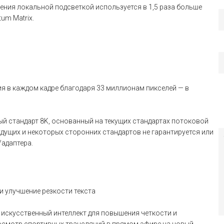
ления локальной подсветкой используется в 1,5 раза больше
um Matrix.
я в каждом кадре благодаря 33 миллионам пикселей — в
ый стандарт 8K, основанный на текущих стандартах потоковой
удущих и некоторых сторонних стандартов не гарантируется или
адаптера.
и улучшение резкости текста
 искусственный интеллект для повышения четкости и
росмотр спортивных трансляций в прямом эфире на новый,