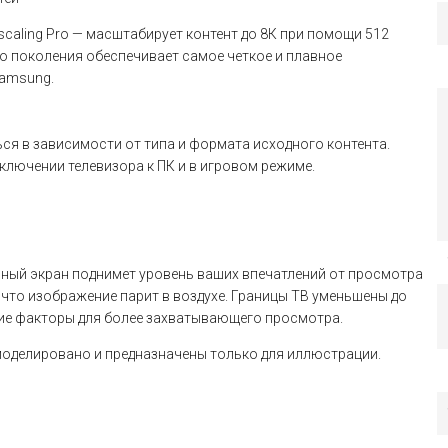
caling Pro — масштабирует контент до 8К при помощи 512
го поколения обеспечивает самое четкое и плавное
Samsung.
я в зависимости от типа и формата исходного контента.
лючении телевизора к ПК и в игровом режиме.
очный экран поднимет уровень ваших впечатлений от просмотра
 что изображение парит в воздухе. Границы ТВ уменьшены до
ие факторы для более захватывающего просмотра.
оделировано и предназначены только для иллюстрации.