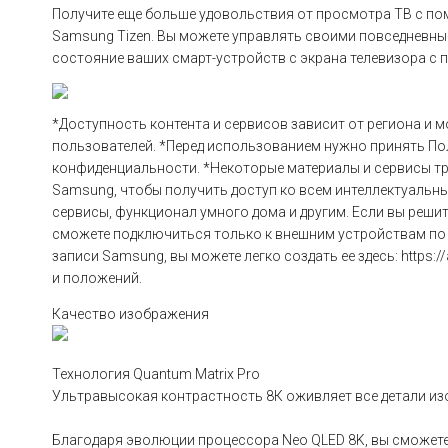
Получите еще больше удовольствия от просмотра ТВ с по
Samsung Tizen. Вы можете управлять своими повседневны
состояние ваших смарт-устройств с экрана телевизора с
*Доступность контента и сервисов зависит от региона и 
пользователей. *Перед использованием нужно принять Пол
конфиденциальности. *Некоторые материалы и сервисы тр
Samsung, чтобы получить доступ ко всем интеллектуальн
сервисы, функционал умного дома и другим. Если вы решит
сможете подключиться только к внешним устройствам по пр
записи Samsung, вы можете легко создать ее здесь: https
и положений.
Качество изображения
Технология Quantum Matrix Pro
Ультравысокая контрастность 8К оживляет все детали и
Благодаря эволюции процессора Neo QLED 8K, вы сможет