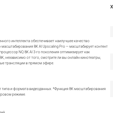
Х
нного интеллекта обеспечивает наилучшее качество
 масштабирования 8K AI Upscaling Pro — масштабирует контент
процессор NQ 8K AI 3-го поколения оптимизирует как
8K, независимо от того, смотрите ли вы онлайн кинотеатры,
ные трансляции в прямом эфире.
т типа и формата видеоданных. *Функция 8K масштабирования
игровом режиме.
тей