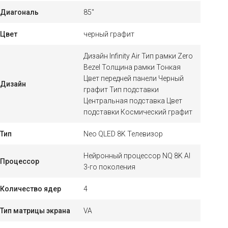
Диагональ
85"
Цвет
черный графит
Дизайн Infinity Air Тип рамки Zero
Bezel Толщина рамки Тонкая
Цвет передней панели Черный
Дизайн
графит Тип подставки
Центральная подставка Цвет
подставки Космический графит
Тип
Neo QLED 8K Телевизор
Нейронный процессор NQ 8K AI
Процессор
3-го поколения
Количество ядер
4
Тип матрицы экрана
VA