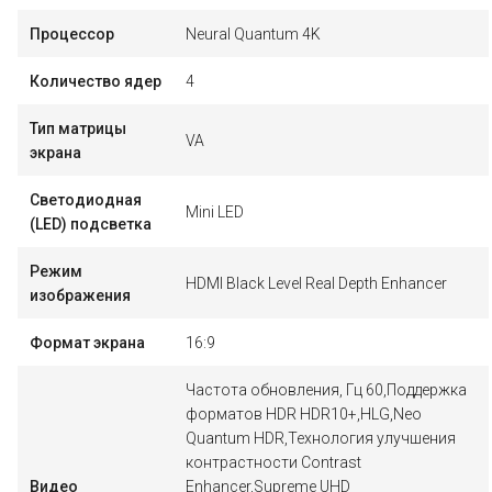
Процессор
Neural Quantum 4K
Количество ядер
4
Тип матрицы
VA
экрана
Светодиодная
Mini LED
(LED) подсветка
Режим
HDMI Black Level Real Depth Enhancer
изображения
Формат экрана
16:9
Частота обновления, Гц 60,Поддержка
форматов HDR HDR10+,HLG,Neo
Quantum HDR,Технология улучшения
контрастности Contrast
Видео
Enhancer,Supreme UHD