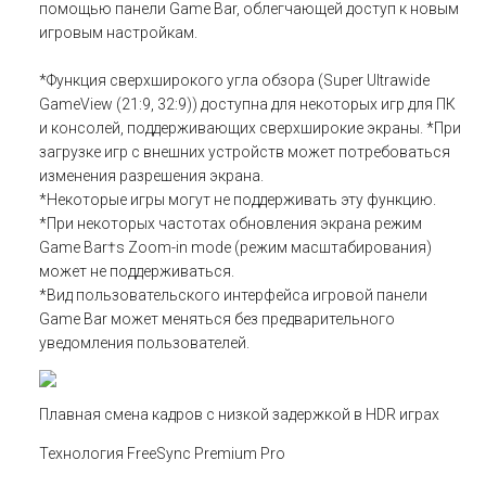
помощью панели Game Bar, облегчающей доступ к новым
игровым настройкам.
*Функция сверхширокого угла обзора (Super Ultrawide
GameView (21:9, 32:9)) доступна для некоторых игр для ПК
и консолей, поддерживающих сверхширокие экраны. *При
загрузке игр с внешних устройств может потребоваться
изменения разрешения экрана.
*Некоторые игры могут не поддерживать эту функцию.
*При некоторых частотах обновления экрана режим
Game Bar†s Zoom-in mode (режим масштабирования)
может не поддерживаться.
*Вид пользовательского интерфейса игровой панели
Game Bar может меняться без предварительного
уведомления пользователей.
Плавная смена кадров с низкой задержкой в HDR играх
Технология FreeSync Premium Pro