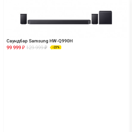
Саундбар Samsung HW-Q990H
99 999
129 999
₽
₽
-23%