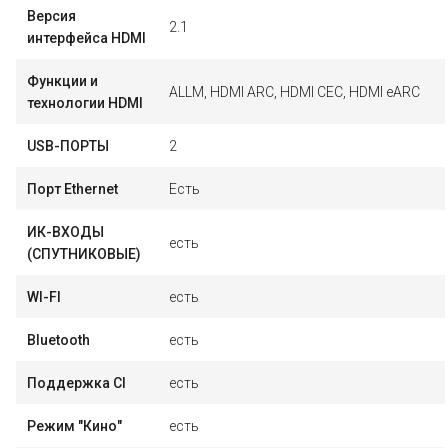
Версия
2.1
интерфейса HDMI
Функции и
ALLM, HDMI ARC, HDMI CEC, HDMI eARC
технологии HDMI
USB-ПОРТЫ
2
Порт Ethernet
Есть
ИК-ВХОДЫ
есть
(СПУТНИКОВЫЕ)
WI-FI
есть
Bluetooth
есть
Поддержка CI
есть
Режим "Кино"
есть