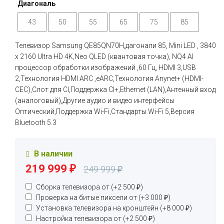
Диагональ
43
50
55
65
75
85
Телевизор Samsung QE85QN70H,дагонали 85, Mini LED , 3840
x 2160 Ultra HD 4K,Neo QLED (квантовая точка), NQ4 AI
процессор обработки изображений ,60 Гц, HDMI 3,USB
2,Технология HDMI ARC ,eARC,Технология Anynet+ (HDMI-
CEC),Слот для CI,Поддержка CI+,Ethernet (LAN),Антенный вход
(аналоговый),Другие аудио и видео интерфейсы
Оптический,Поддержка Wi-Fi,Стандарты Wi-Fi 5,Версия
Bluetooth 5.3
В наличии
219 999
₽
249 999
₽
Сборка телевизора от (+
2 500
₽
)
Проверка на битые пиксели от (+
3 000
₽
)
Установка телевизора на кронштейн (+
8 000
₽
)
Настройка телевизора от (+
2 500
₽
)