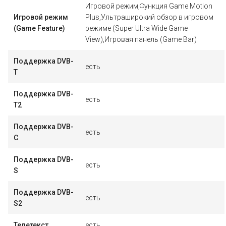
Игровой режим,Функция Game Motion
Игровой режим
Plus,Ультраширокий обзор в игровом
(Game Feature)
режиме (Super Ultra Wide Game
View),Игровая панель (Game Bar)
Поддержка DVB-
есть
T
Поддержка DVB-
есть
T2
Поддержка DVB-
есть
C
Поддержка DVB-
есть
S
Поддержка DVB-
есть
S2
Телетекст
есть