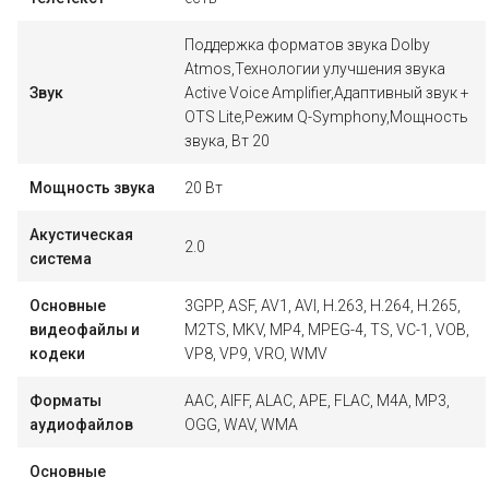
Поддержка форматов звука Dolby
Atmos,Технологии улучшения звука
Звук
Active Voice Amplifier,Адаптивный звук +
OTS Lite,Режим Q-Symphony,Мощность
звука, Вт 20
Мощность звука
20 Вт
Акустическая
2.0
система
Основные
3GPP, ASF, AV1, AVI, H.263, H.264, H.265,
видеофайлы и
M2TS, MKV, MP4, MPEG-4, TS, VC-1, VOB,
кодеки
VP8, VP9, VRO, WMV
Форматы
AAC, AIFF, ALAC, APE, FLAC, M4A, MP3,
аудиофайлов
OGG, WAV, WMA
Основные