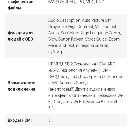
графические
BMP, GIF, JPEG, JPG, MPO, PNG
файлы
Audio Description, Auto Picture Off,
Grayscale, High Contrast, Multi-output
Функции для
Audio, SeeColors, Sign Language Zoom,
людей с ОВЗ
Slow Button Repeat, Voice Guide, Zoom
Menu and Text, инверсия цветов,
субтитры
HDMI 3,USB 2,Технология HDMI ARC
,eARC,Технология Anynet+ (HDMI-
CEC),Слот для CI,Поддержка CI+,Ethernet
Возможности
(LAN),Антенный вход
подключения
(аналоговый),Другие аудио и видео
интерфейсы Оптический,Поддержка Wi-
Fi,Стандарты Wi-Fi 5,Версия Bluetooth
5.3
Входы HDMI
3