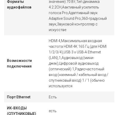
Форматы
значение) 70 Вт,Тип динамика
аудиофайлов
4.2.2CH,Аактивный усилитель
голоса Pro,Адаптивный звук
Adaptive Sound Pro,360-градусный
звук,Звуковой контроллер с
искусстве
HDMI 4,Максимальная входная
частота HDMI 4K 165 Гц (для HDMI
1/2/3/4),USB 3 x USB-A Ethernet
(LAN),1,Аудиовыход (мини-
Возможности
джек),Цифровой аудиовыход
подключения
(оптический) 1,Радиочастотный
вход (наземный / кабельный вход /
спутниковый вход) 1 / 1 (обычно
используется
Порт Ethernet
Есть
ИК-ВХОДЫ
есть
(СПУТНИКОВЫЕ)