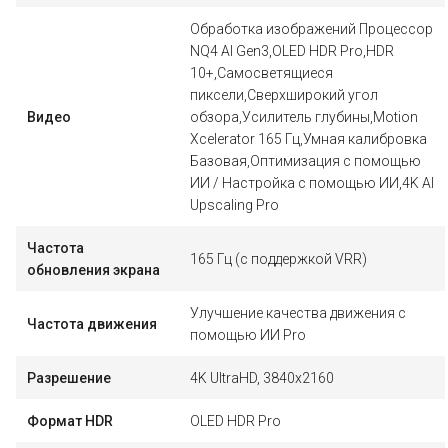
Обработка изображений Процессор
NQ4 AI Gen3,OLED HDR Pro,HDR
10+,Самосветящиеся
пиксели,Сверхширокий угол
Видео
обзора,Усилитель глубины,Motion
Xcelerator 165 Гц,Умная калибровка
Базовая,Оптимизация с помощью
ИИ / Настройка с помощью ИИ,4K AI
Upscaling Pro
Частота
165 Гц (с поддержкой VRR)
обновления экрана
Улучшение качества движения с
Частота движения
помощью ИИ Pro
Разрешение
4K UltraHD, 3840x2160
Формат HDR
OLED HDR Pro