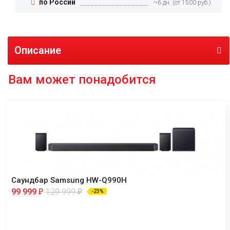
по России
~6 дн. (от 1500 руб.)
Описание
Вам может понадобится
Саундбар Samsung HW-Q990H
99 999
129 999
₽
₽
-23%