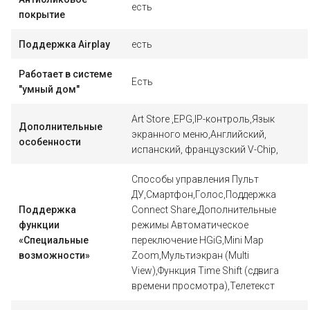
есть
покрытие
Поддержка Airplay
есть
Работает в системе
Есть
"умный дом"
Art Store ,EPG,IP-контроль,Язык
Дополнительные
экранного меню,Английский,
особенности
испанский, французский V-Chip,
Способы управления Пульт
ДУ,Смартфон,Голос,Поддержка
Поддержка
Connect Share,Дополнительные
функции
режимы Автоматическое
«Специальные
переключение HGiG,Mini Map
возможности»
Zoom,Мультиэкран (Multi
View),Функция Time Shift (сдвига
времени просмотра),Телетекст