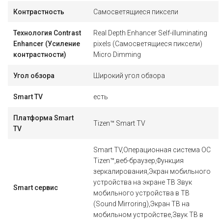
Контрастность
Самосветящиеся пиксели
Технология Contrast
Real Depth Enhancer Self-illuminating
Enhancer (Усиление
pixels (Самосветящиеся пиксели)
контрастности)
Micro Dimming
Угол обзора
Широкий угол обзора
Smart TV
есть
Платформа Smart
Tizen™ Smart TV
TV
Smart TV,Операционная система ОС
Tizen™,веб-браузер,Функция
зеркалирования,Экран мобильного
устройства на экране ТВ Звук
Smart сервис
мобильного устройства в ТВ
(Sound Mirroring),Экран ТВ на
мобильном устройстве,Звук ТВ в