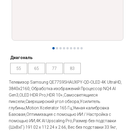
Диагональ
55
65
77
83
Телевизор Samsung QE77S95HAUXPY-QD-OLED 4K UltraHD,
3840x2160, Обработка изображений Процессор NQ4 AI
Gen3,OLED HDR Pro,HDR 10+,Самосветящиеся
пиксели,Сверхширокий угол обзора,Усилитель
глубины,Motion Xcelerator 165 Гц,Умная калибровка
Базовая,Оптимизация с помощью ИИ / Настройка с
помощью ИИ,4K AI Upscaling Pro,Размер без подставки
(ШxВxГ) 191.02 x 112.24 x 2.66, Вес без подставки 33.9кг,