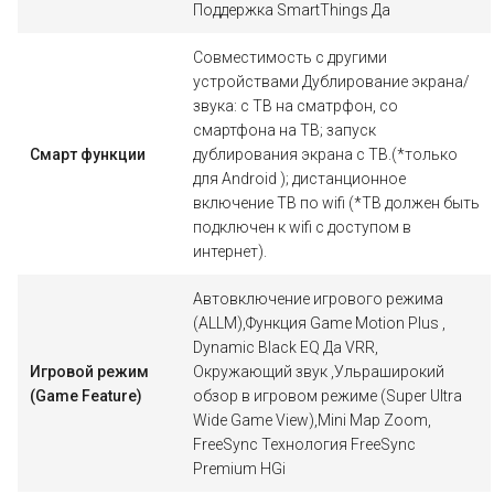
Поддержка SmartThings Да
Совместимость с другими
устройствами Дублирование экрана/
звука: с ТВ на сматрфон, со
смартфона на ТВ; запуск
Смарт функции
дублирования экрана с ТВ.(*только
для Android ); дистанционное
включение ТВ по wifi (*ТВ должен быть
подключен к wifi с доступом в
интернет).
Автовключение игрового режима
(ALLM),Функция Game Motion Plus ,
Dynamic Black EQ Да VRR,
Игровой режим
Окружающий звук ,Ульраширокий
(Game Feature)
обзор в игровом режиме (Super Ultra
Wide Game View),Mini Map Zoom,
FreeSync Технология FreeSync
Premium HGi