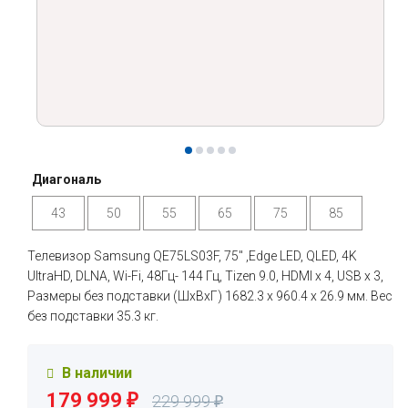
Диагональ
43
50
55
65
75
85
Телевизор Samsung QE75LS03F, 75" ,Edge LED, QLED, 4K
UltraHD, DLNA, Wi-Fi, 48Гц- 144 Гц, Tizen 9.0, HDMI х 4, USB х 3,
Размеры без подставки (ШxВxГ) 1682.3 x 960.4 x 26.9 мм. Вес
без подставки 35.3 кг.
В наличии
179 999
₽
229 999
₽