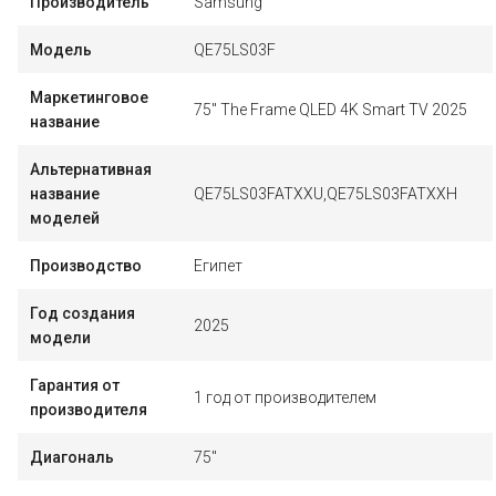
Производитель
Samsung
Модель
QE75LS03F
Маркетинговое
75" The Frame QLED 4K Smart TV 2025
название
Альтернативная
название
QE75LS03FATXXU,QE75LS03FATXXH
моделей
Производство
Египет
Год создания
2025
модели
Гарантия от
1 год от производителем
производителя
Диагональ
75"