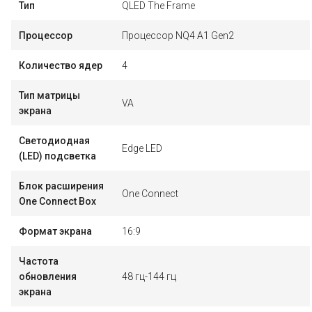
Тип
QLED The Frame
Процессор
Процессор NQ4 A1 Gen2
Количество ядер
4
Тип матрицы
VA
экрана
Светодиодная
Edge LED
(LED) подсветка
Блок расширения
One Connect
One Connect Box
Формат экрана
16:9
Частота
обновления
48 гц-144 гц
экрана