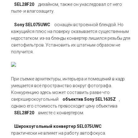
SEL28F20
дизайном, также он унаследовал от него
пыле- и влагозащиту.
Sony SEL075UWC
оснащён встроенной блендой. Но
кажущийся плюс на поверку оказывается существенным
недостатком: из-за бленды конвертер лишился резьбы для
светофильтров. Установить их штатным образом не
получится.
При съемке архитектуры, интерьера и помещений в кадр
умещается всё пространство вокруг фотографа.
Конкуренцию здесь может составить разве что
сверхширокоугольный
объектив Sony SEL1635Z
,
однако его стоимость превосходит цену объектива
SEL28F20
вместе с конвертером.
Широкоугольный конвертер SEL075UWC
практически не влияет на работу автофокуса.