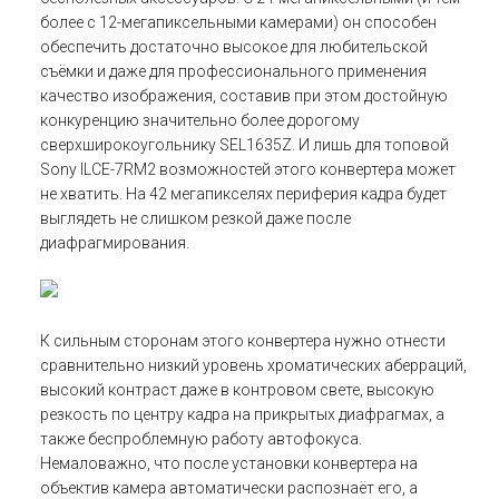
более с 12-мегапиксельными камерами) он способен
обеспечить достаточно высокое для любительской
съёмки и даже для профессионального применения
качество изображения, составив при этом достойную
конкуренцию значительно более дорогому
сверхширокоугольнику SEL1635Z. И лишь для топовой
Sony ILCE-7RM2 возможностей этого конвертера может
не хватить. На 42 мегапикселях периферия кадра будет
выглядеть не слишком резкой даже после
диафрагмирования.
К сильным сторонам этого конвертера нужно отнести
сравнительно низкий уровень хроматических аберраций,
высокий контраст даже в контровом свете, высокую
резкость по центру кадра на прикрытых диафрагмах, а
также беспроблемную работу автофокуса.
Немаловажно, что после установки конвертера на
объектив камера автоматически распознаёт его, а