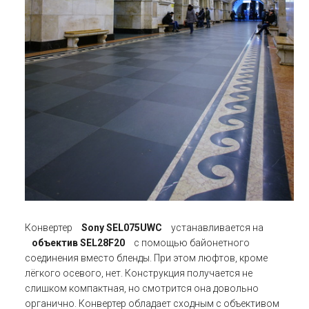
Конвертер
Sony SEL075UWC
устанавливается на
объектив SEL28F20
с помощью байонетного
соединения вместо бленды. При этом люфтов, кроме
лёгкого осевого, нет. Конструкция получается не
слишком компактная, но смотрится она довольно
органично. Конвертер обладает сходным с объективом