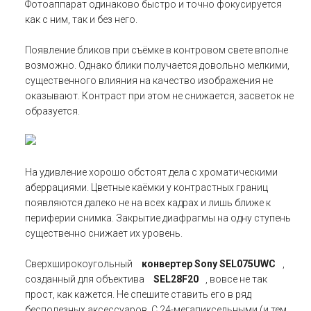
Фотоаппарат одинаково быстро и точно фокусируется
как с ним, так и без него.
Появление бликов при съёмке в контровом свете вполне
возможно. Однако блики получается довольно мелкими,
существенного влияния на качество изображения не
оказывают. Контраст при этом не снижается, засветок не
образуется.
На удивление хорошо обстоят дела с хроматическими
аберрациями. Цветные каёмки у контрастных границ
появляются далеко не на всех кадрах и лишь ближе к
периферии снимка. Закрытие диафрагмы на одну ступень
существенно снижает их уровень.
Сверхширокоугольный
конвертер Sony SEL075UWC
,
созданный для объектива
SEL28F20
, вовсе не так
прост, как кажется. Не спешите ставить его в ряд
бесполезных аксессуаров. С 24-мегапиксельными (и тем