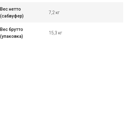
Вес нетто
7,2 кг
(сабвуфер)
Вес брутто
15,3 кг
(упаковка)