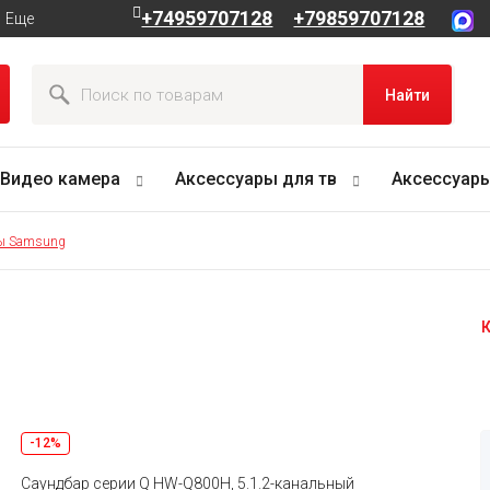
+74959707128
+79859707128
Еще
Найти
Видео камера
Аксессуары для тв
Аксессуары
ы Samsung
К
-12%
Саундбар серии Q HW-Q800H, 5.1.2-канальный