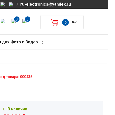
ru-electronics@yandex.ru
0
0
0
₽
0
 для Фото и Видео
од товара: 000435
В наличии