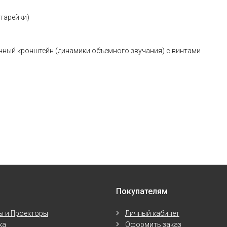
атарейки)
тенный кронштейн (динамики объемного звучания) с винтами
Покупателям
ы и Проекторы
Личный кабинет
ка
Оформить заказ