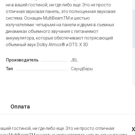
ни в вашей гостиной, ни где-либо еще. Это не просто
отличная звуковая панель, это полноценная звуковая
система. Оснащен MultiBeamTM и шестью
излучателями: четырьмя на панели и двумя в съемных
динамиках объемного звучания с питаниемот
аккумулятора, которые обеспечивают потрясающий
объемный звук Dolby Atmos® и DTS: X 3D
Производитель
JBL
Тип
Саундбары
Оплата
вашей гостиной, ни где-либо еще. Это не просто отличная
Х