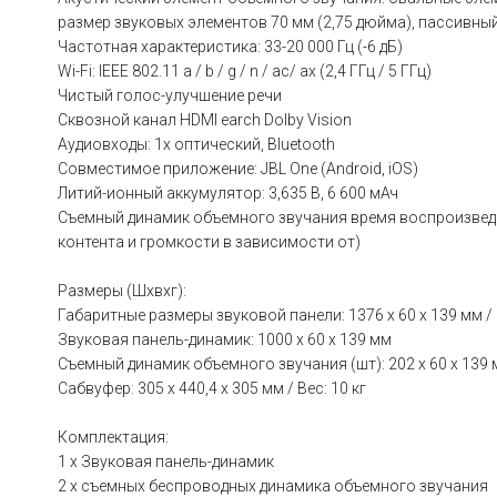
размер звуковых элементов 70 мм (2,75 дюйма), пассивный
Частотная характеристика: 33-20 000 Гц (-6 дБ)
Wi-Fi: IEEE 802.11 a / b / g / n / ac/ ax (2,4 ГГц / 5 ГГц)
Чистый голос-улучшение речи
Сквозной канал HDMI earch Dolby Vision
Аудиовходы: 1x оптический, Bluetooth
Совместимое приложение: JBL One (Android, iOS)
Литий-ионный аккумулятор: 3,635 В, 6 600 мАч
Съемный динамик объемного звучания время воспроизведе
контента и громкости в зависимости от)
Размеры (Шхвхг):
Габаритные размеры звуковой панели: 1376 x 60 x 139 мм / В
Звуковая панель-динамик: 1000 x 60 x 139 мм
Съемный динамик объемного звучания (шт): 202 x 60 x 139 мм
Сабвуфер: 305 x 440,4 x 305 мм / Вес: 10 кг
Комплектация:
1 х Звуковая панель-динамик
2 х съемных беспроводных динамика объемного звучания