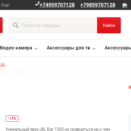
+74959707128
+79859707128
Еще
Найти
Видео камера
Аксессуары для тв
Аксессуары
 JBL
К
-13%
Уникальный звук JBL Bar 1300 не сравниться ни с чем