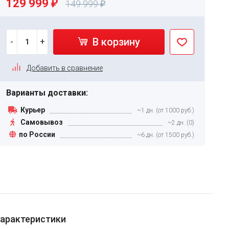
129 999
₽
149 999
₽
В корзину
-
+
Добавить в сравнение
Варианты доставки:
Курьер
~1 дн. (от 1000 руб.)
Самовывоз
~2 дн. (0)
по России
~6 дн. (от 1500 руб.)
арактеристики