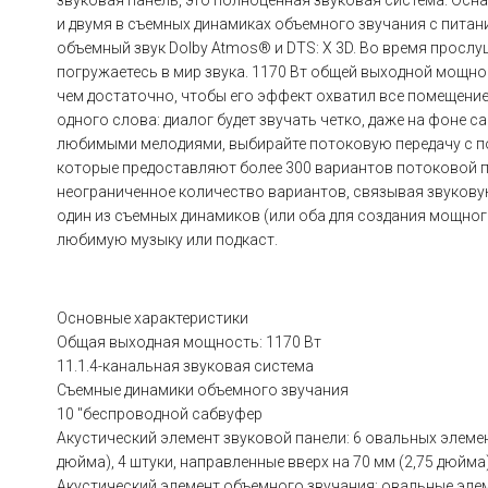
звуковая панель, это полноценная звуковая система. Осн
и двумя в съемных динамиках объемного звучания с пита
объемный звук Dolby Atmos® и DTS: X 3D. Во время прос
погружаетесь в мир звука. 1170 Вт общей выходной мощн
чем достаточно, чтобы его эффект охватил все помещение.
одного слова: диалог будет звучать четко, даже на фоне 
любимыми мелодиями, выбирайте потоковую передачу с пом
которые предоставляют более 300 вариантов потоковой пе
неограниченное количество вариантов, связывая звукову
один из съемных динамиков (или оба для создания мощног
любимую музыку или подкаст.
Основные характеристики
Общая выходная мощность: 1170 Вт
11.1.4-канальная звуковая система
Съемные динамики объемного звучания
10 "беспроводной сабвуфер
Акустический элемент звуковой панели: 6 овальных элемен
дюйма), 4 штуки, направленные вверх на 70 мм (2,75 дюйма
Акустический элемент объемного звучания: овальные элеме