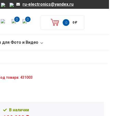
ru-electronics@yandex.ru
0
0
0
₽
0
 для Фото и Видео
од товара: 431003
В наличии