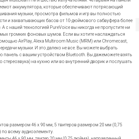
ащен MultiBeamTM и шестью излучателями: четырьмя на панели
ниемот аккумулятора, которые обеспечивают потрясающий
лушивания музыки, просмотра фильмов и игр вы полностью
ости и захватывающих басов от 10-дюймового сабвуфера более
 А с нашей технологией PureVoice вы никогда не пропустите ни
самых громких фоновых шумов. Если вы хотите наслаждаться
ощью AirPlay, Alexa Multiroom Music (MRM) или Chromecast,
редачи музыки. И это далеко не все. Вы можете выбрать
ю панель с вашим устройством Bluetooth. Вы дажеможете взять
о стереозвука) на кухню или во внутренний дворик и послушать
тов размером 46 х 90 мм, 5 твитеров размером 20 мм (0,75
) по всему аудиоэлементу.
нты 46 x 90 мм, твитер 20 мм (0,75 дюйма), направленный