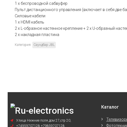
1 х беспроводной сабвуфер
Пульт дистанционного управления (включает в себя две б
Силовые кабели
1 х HDMI кабель
2 x L-образное настенное крепление + 2 x U-образный нас
2 х накладная пластина
Категория:
Саундбар JBL
Каталог
Телевизор
Улица Нижние поля дом 27,стр 20,
Фототехни
+74959707128
+79859707128