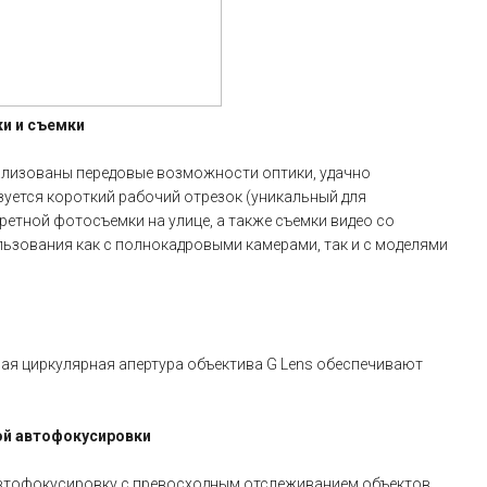
ки и съемки
еализованы передовые возможности оптики, удачно
уется короткий рабочий отрезок (уникальный для
третной фотосъемки на улице, а также съемки видео со
ьзования как с полнокадровыми камерами, так и с моделями
вая циркулярная апертура объектива G Lens обеспечивают
ой автофокусировки
втофокусировку с превосходным отслеживанием объектов,