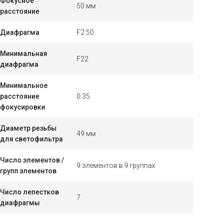
Фокусное
50 мм
расстояние
Диафрагма
F2.50
Минимальная
F22
диафрагма
Минимальное
расстояние
0.35
фокусировки
Диаметр резьбы
49 мм
для светофильтра
Число элементов /
9 элементов в 9 группах
групп элементов
Число лепестков
7
диафрагмы