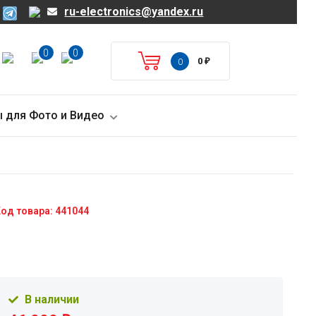
ru-electronics@yandex.ru
0
0
0
₽
0
 для Фото и Видео
од товара: 441044
В наличии