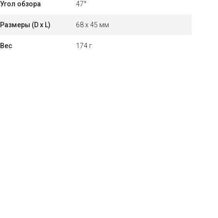
Угол обзора
47°
Размеры (D x L)
68 x 45 мм
Вес
174 г