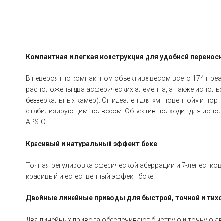
Компактная и легкая конструкция для удобной перенос
В невероятно компактном объективе весом всего 174 г р
расположены два асферических элемента, а также использ
беззеркальных камер). Он идеален для «мгновенной» и пор
стабилизирующим подвесом. Объектив подходит для испол
APS-C.
Красивый и натуральный эффект боке
Точная регулировка сферической аберрации и 7-лепестко
красивый и естественный эффект боке.
Двойные линейные приводы для быстрой, точной и тих
Два линейных привода обеспечивают быструю и точную а