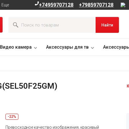
+74959707128
+79859707128
Еще
Найти
Видео камера
Аксессуары для тв
Аксессуары
 G(SEL50F25GM)
К
-22%
Превосходное качество изображения, красивый