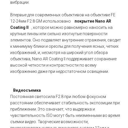
вибрации.
Впервые для современных объективов на объективе FE
12-24мм F2.8 GM использовано
покрытие Nano AR
Coating II
, которое можно равномерно наносить на
крупные линзы или сильно изогнутые поверхности
элементов. Оно подавляет внутренние отражения, сводит
к минимуму блики и ореолы для получения ясных, четких
изображений, и, несмотря на широкий угол обзора
объектива, Nano AR Coating II поддерживает сохранение
высокой четкости и контрастности по всему
изображению даже при недостаточном освещении.
Видеосъемка
Постоянная светосила F2.8 при любом фокусном
расстоянии обеспечивает стабильность экспозиции при
приближении. Это означает, что выдержка и
чувствительность ISO могут быть неизменными во время
съемки видео. Творческие возможности,
предоставляемые при съемке видео с углом 12 мм и