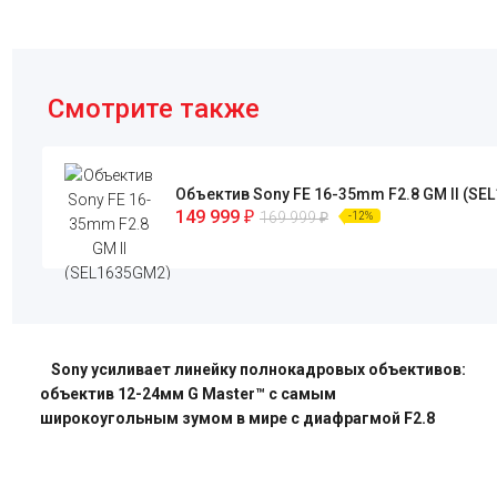
Смотрите также
Объектив Sony FE 16-35mm F2.8 GM II (SE
149 999
₽
169 999
₽
-12%
Sony усиливает линейку полнокадровых объективов:
объектив 12-24мм G Master™ с самым
широкоугольным зумом в мире с диафрагмой F2.8