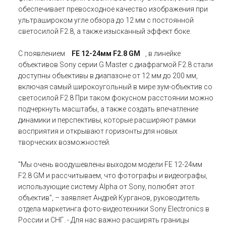
обеспечивает превосходное качество изображения при
ультрашироком угле обзора до 12 мм с постоянной
светосилой F2.8, а также изысканный эффект боке.
С появлением
FE 12-24мм F2.8 GM
, в линейке
объективов Sony серии G Master с диафрагмой F2.8 стали
доступны объективы в диапазоне от 12 мм до 200 мм,
включая самый широкоугольный в мире зум-объектив со
светосилой F2.8 При таком фокусном расстоянии можно
подчеркнуть масштабы, а также создать впечатление
динамики и перспективы, которые расширяют рамки
восприятия и открывают горизонты для новых
творческих возможностей.
"Мы очень воодушевлены выходом модели FE 12-24мм
F2.8 GM и рассчитываем, что фотографы и видеографы,
использующие систему Alpha от Sony, полюбят этот
объектив", – заявляет Андрей Курганов, руководитель
отдела маркетинга фото-видеотехники Sony Electronics в
России и СНГ. - Для нас важно расширять границы