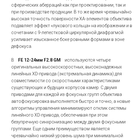
сферических аберраций как при проектировании, так и
при производстве продукции. В то же время чрезвычайно
высокая точность поверхности XA-элементов объектива
подавляет эффект «лукового кольца» на изображении и в
сочетании с 9-лепестковой циркулярной диафрагмой
усиливает изысканное боке ровными формами в зоне
дефокуса.
В
FE 12-24мм F2.8 GM
используются четыре
оригинальных высокоскоростных, высоконадежных
линейных XD-привода (экстремальная динамика) для
совместимости со скоростными характеристиками
существующих и будущих корпусов камер. С двумя
приводами для каждой из фокусных групп объектива
автофокусировка выполняется быстро и точно, а новые
алгоритмы управления минимизируют отклик системы
линейного XD-привода, обеспечивая при этом
безупречную синхронизацию между двумя фокусными
группами. Еще одним преимуществом является
чрезвычайно низкий уровень шума при минимальной