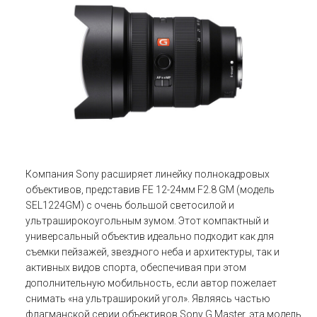
Компания Sony расширяет линейку полнокадровых
объективов, представив FE 12-24мм F2.8 GM (модель
SEL1224GM) с очень большой светосилой и
ультраширокоугольным зумом. Этот компактный и
универсальный объектив идеально подходит как для
съемки пейзажей, звездного неба и архитектуры, так и
активных видов спорта, обеспечивая при этом
дополнительную мобильность, если автор пожелает
снимать «на ультраширокий угол». Являясь частью
флагманской серии объективов Sony G Master, эта модель