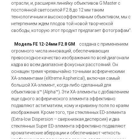
отрасли, и, расширяя линейку объективов G Master с
постоянной светосилой F2.8 до 12 мм таким
технологичным и высокоэффективным объективом, мы с
нетерпением ждем плодов той новой творческой
свободы, которую этот продукт предлагает фотографам".
Модель FE 12-24мм F2.8 GM
создана с применением
огромного числа инноваций, обеспечивающих
превосходное качество изображения по всей диагонали
кадра во всем диапазоне фокусных расстояний. Он
оснащен тремя чрезвычайно точными асферическими
XA-элементами (eXtreme Aspherical), включая самый
большой XA-элемент, когда-либо сделанный для
объективов α™ (Alpha™). Эти XA-элементы с добавлением
еще одного асферического элемента эффективно
подавляют астигматизм, кому и кривизну поля по краям
изображения. Кроме того, три стеклянных ED-элемента
(Extra-low Dispersion – сверхнизкая дисперсия) и два
стеклянных Super ED-элемента эффективно подавляют
хроматические аберрации и обеспечивают четкость