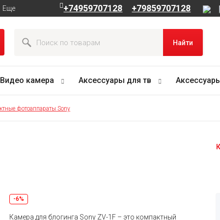
+74959707128
+79859707128
Еще
Найти
Видео камера
Аксессуары для тв
Аксессуары
ктные фотоаппараты Sony
К
-6%
Камера для блогинга Sony ZV-1F – это компактный