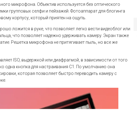
ьного микрофона. Объектив используется без оптического
емки групповых селфи и пейзажей. Фотоаппарат для блогинга
овому корпусу, который приятен на ощупь.
рошо ложится в руке, что позволяет легко вести видеоблог или
альца, что позволяет надежно удерживать камеру. Экран также
тие. Решетка микрофона не притягивает пыль, но все же
авляет ISO, выдержкой или диафрагмой, в зависимости от того
ко одна кнопка для настраивания C1. По умолчанию она
ировки, которая позволяет быстро переводить камеру с
ке.