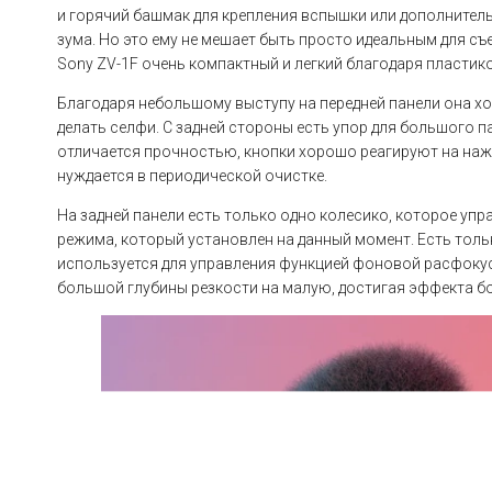
и горячий башмак для крепления вспышки или дополнител
зума. Но это ему не мешает быть просто идеальным для съ
Sony ZV-1F очень компактный и легкий благодаря пластик
Благодаря небольшому выступу на передней панели она хо
делать селфи. С задней стороны есть упор для большого п
отличается прочностью, кнопки хорошо реагируют на нажа
нуждается в периодической очистке.
На задней панели есть только одно колесико, которое упр
режима, который установлен на данный момент. Есть толь
используется для управления функцией фоновой расфокус
большой глубины резкости на малую, достигая эффекта бо