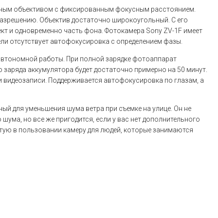
енным объективом с фиксированным фокусным расстоянием.
разрешению. Объектив достаточно широкоугольный. С его
т и одновременно часть фона. Фотокамера Sony ZV-1F имеет
дели отсутствует автофокусировка с определением фазы.
автономной работы. При полной зарядке фотоаппарат
о заряда аккумулятора будет достаточно примерно на 50 минут.
и видеозаписи. Поддерживается автофокусировка по глазам, а
ый для уменьшения шума ветра при съемке на улице. Он не
ума, но все же пригодится, если у вас нет дополнительного
тую в пользовании камеру для людей, которые занимаются