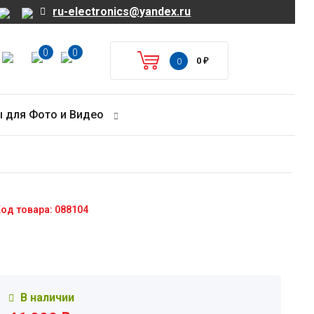
ru-electronics@yandex.ru
0
0
0
₽
0
 для Фото и Видео
од товара: 088104
В наличии