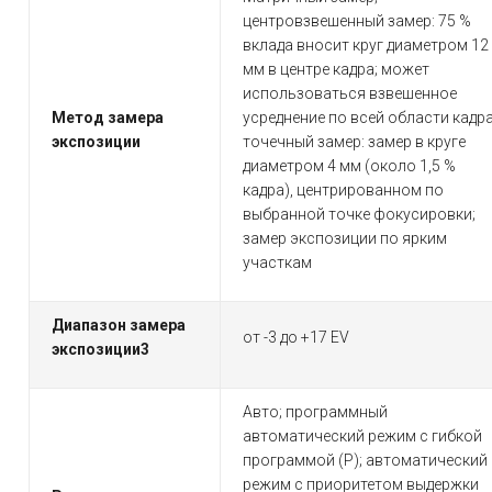
центровзвешенный замер: 75 %
вклада вносит круг диаметром 12
мм в центре кадра; может
использоваться взвешенное
Метод замера
усреднение по всей области кадра
экспозиции
точечный замер: замер в круге
диаметром 4 мм (около 1,5 %
кадра), центрированном по
выбранной точке фокусировки;
замер экспозиции по ярким
участкам
Диапазон замера
от -3 до +17 EV
экспозиции
3
Авто; программный
автоматический режим с гибкой
программой (P); автоматический
режим с приоритетом выдержки