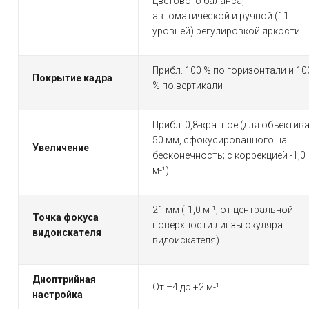
цветового баланса,
автоматической и ручной (11
уровней) регулировкой яркости.
Прибл. 100 % по горизонтали и 10
Покрытие кадра
% по вертикали
Прибл. 0,8-кратное (для объектив
50 мм, сфокусированного на
Увеличение
бесконечность; с коррекцией -1,0
м-¹)
21 мм (-1,0 м-¹; от центральной
Точка фокуса
поверхности линзы окуляра
видоискателя
видоискателя)
Диоптрийная
От –4 до +2 м-¹
настройка