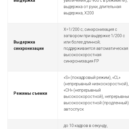
Выдержка
увеличения до 900 с в режиме M);
выдержка от руки, длительная
выдержка, X200
X=1/200 с; синхронизация с
затвором при выдержке 1/200 с
Выдержка
или более длинной;
синхронизации
поддерживается автоматическая
высокоскоростная
синхронизация FP
«S» (покадровый режим), «CL»
(непрерывный низкоскоростной),
«CH» (непрерывный
Режимы съемки
высокоскоростной), непрерывны
высокоскоростной (продленный)
автоспуск
до 10 кадров в секунду,