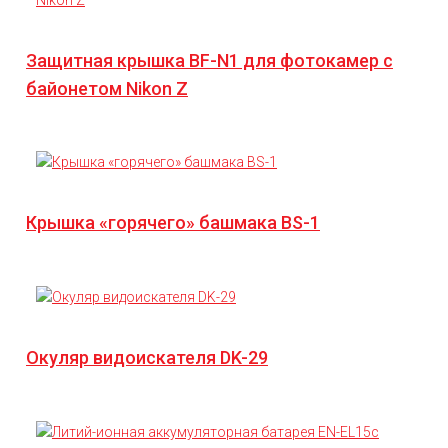
Защитная крышка BF-N1 для фотокамер с
байонетом Nikon Z
Крышка «горячего» башмака BS-1
Окуляр видоискателя DK-29