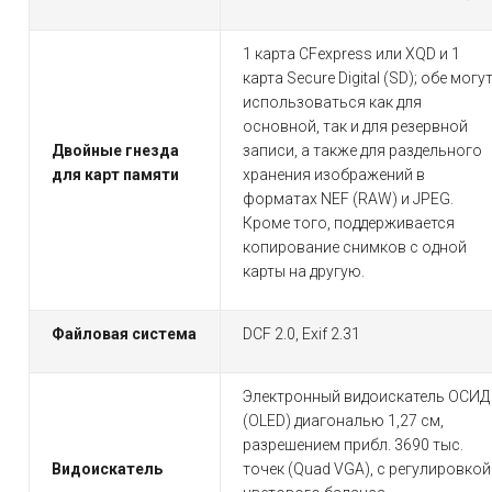
1 карта CFexpress или XQD и 1
карта Secure Digital (SD); обе могу
использоваться как для
основной, так и для резервной
Двойные гнезда
записи, а также для раздельного
для карт памяти
хранения изображений в
форматах NEF (RAW) и JPEG.
Кроме того, поддерживается
копирование снимков с одной
карты на другую.
Файловая система
DCF 2.0, Exif 2.31
Электронный видоискатель ОСИД
(OLED) диагональю 1,27 см,
разрешением прибл. 3690 тыс.
Видоискатель
точек (Quad VGA), с регулировкой