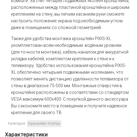
комнате. За счет четырех подвижных «колен» кронштейна,
расположенных между пластиной кронштейна и широким
креплением на стену, вы легким касанием руки сможете
настроить положение экрана под необходимым углом
даже в помещениях со сложной геометрией.
Также для удобства монтажа кронштейн PIXIS-XL
укомплектован всем необходимым: водяным уровнем
(для точности монтажа), кабель-каналом для аккуратной
укладки кабелей, комплектом крепления к стене и к
телевизору. Удобство использования кронштейна PIXIS-
XL обеспечено четырьмя подвижными «коленами», что
позволяет менять дистанцию удаленности телевизора от
стены в диапазоне 75-500 мм. Монтажные отверстия в
кронштейне расположены в соответствии со стандартом
VESA максимум 600x400. С покупкой данного аксессуара
Вы сэкономите место в помещении и получите надежное
крепление для своего ТВ.
Категория:
Кронштейн Kromax
Характеристики