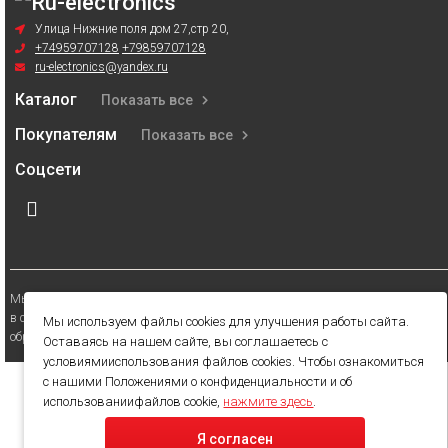
Улица Нижние поля дом 27,стр 20,
+74959707128
+79859707128
ru-electronics@yandex.ru
Каталог
Показать все
Покупателям
Показать все
Соцсети
Мы получаем и обрабатываем персональные данные посетителей нашего сайта
в соответствии с
официальной политикой
. Если вы не даете согласия на
Мы используем файлы cookies для улучшения работы сайта.
обработку своих персональных данных,вам необходимо покинуть наш сайт.
Оставаясь на нашем сайте, вы соглашаетесь с
условиямииспользования файлов cookies. Чтобы ознакомиться
с нашими Положениями о конфиденциальности и об
использованиифайлов cookie,
нажмите здесь
.
Я согласен