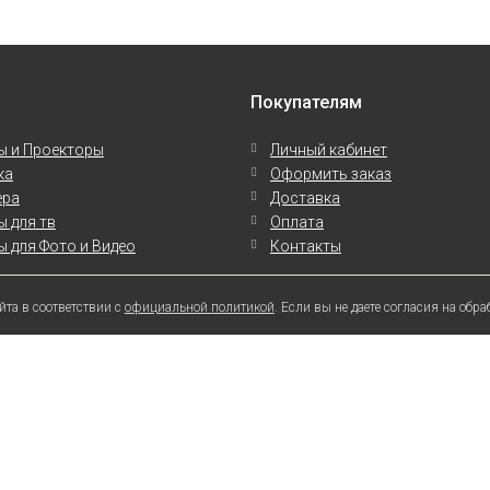
Покупателям
ы и Проекторы
Личный кабинет
ка
Оформить заказ
ера
Доставка
 для тв
Оплата
 для Фото и Видео
Контакты
та в соответствии с
официальной политикой
. Если вы не даете согласия на об