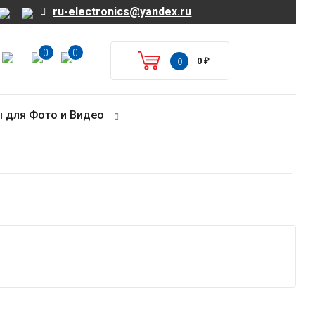
ru-electronics@yandex.ru
0
0
0
₽
0
 для Фото и Видео