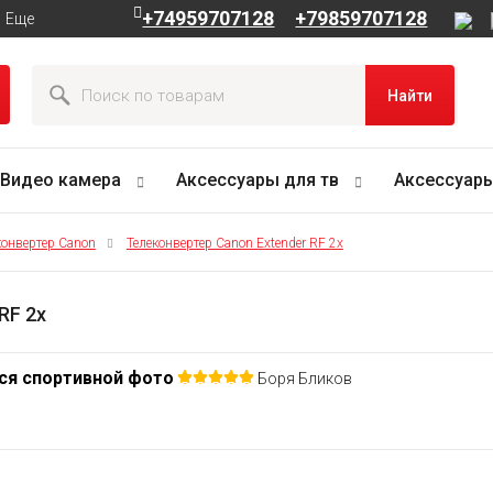
+74959707128
+79859707128
Еще
Найти
Видео камера
Аксессуары для тв
Аксессуары
конвертер Canon
Телеконвертер Canon Extender RF 2x
RF 2x
тся спортивной фото
Боря Бликов