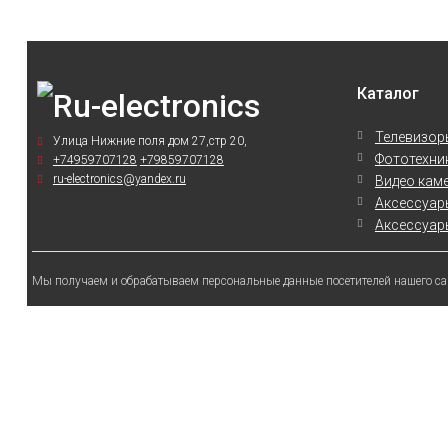
Каталог
Телевизор
Улица Нижние поля дом 27,стр 20,
Фототехни
+74959707128
+79859707128
ru-electronics@yandex.ru
Видео кам
Аксессуары
Аксессуары
Мы получаем и обрабатываем персональные данные посетителей нашего сай